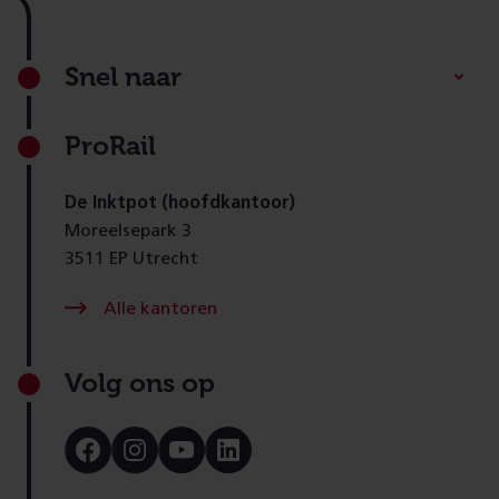
Footer
Snel naar
ProRail
De Inktpot (hoofdkantoor)
Moreelsepark 3
3511 EP Utrecht
Alle kantoren
Volg ons op
Bezoek
Bezoek
Bezoek
Bezoek
onze
onze
onze
onze
Facebook
Instagram
Youtube
LinkedIn