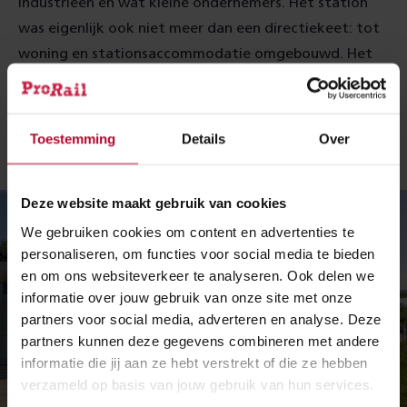
industrieën en wat kleine ondernemers. Het station
was eigenlijk ook niet meer dan een directiekeet: tot
woning en stationsaccommodatie omgebouwd. Het
bleef (ternauwernood) tot 1946 staan. Reizigers
stapten er al een tijdje niet meer uit. Sinds 1938 was
het enkel een los- en laadplaats, op een kleine periode
Toestemming
Details
Over
in de oorlog na.
Deze website maakt gebruik van cookies
We gebruiken cookies om content en advertenties te
personaliseren, om functies voor social media te bieden
en om ons websiteverkeer te analyseren. Ook delen we
informatie over jouw gebruik van onze site met onze
partners voor social media, adverteren en analyse. Deze
partners kunnen deze gegevens combineren met andere
informatie die jij aan ze hebt verstrekt of die ze hebben
verzameld op basis van jouw gebruik van hun services.