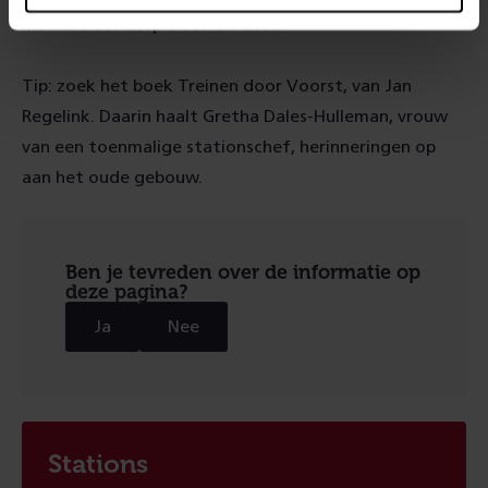
maken door dorp en omstreken.
Tip: zoek het boek Treinen door Voorst, van Jan
Regelink. Daarin haalt Gretha Dales-Hulleman, vrouw
van een toenmalige stationschef, herinneringen op
aan het oude gebouw.
Ben je tevreden over de informatie op
deze pagina?
Ja
Nee
Stations