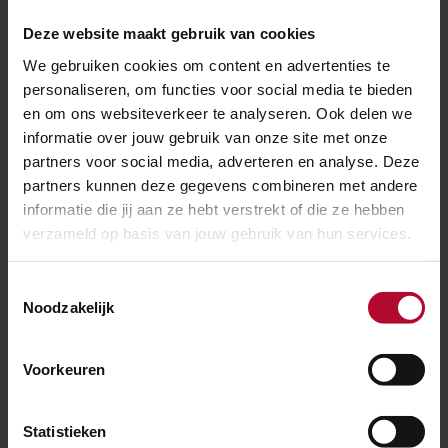
nieuwe Steentijd.
Deze website maakt gebruik van cookies
Er werden boerderijen, omheiningen voor het vee en
We gebruiken cookies om content en advertenties te
ook een aantal grafkuilen blootgelegd. In de
personaliseren, om functies voor social media te bieden
aflevering Bloemen voor het leven wordt het
en om ons websiteverkeer te analyseren. Ook delen we
bijzondere verhaal van een van die laatste rustplekken
informatie over jouw gebruik van onze site met onze
vertelt.
partners voor social media, adverteren en analyse. Deze
partners kunnen deze gegevens combineren met andere
ProRail is verantwoordelijk voor het spoorwegnet van
informatie die jij aan ze hebt verstrekt of die ze hebben
Nederland. We werken op en rond spoor en station om
verzameld op basis van jouw gebruik van hun services.
Nederland bereikbaar te houden. Daarbij stuiten we
met regelmaat op de geschiedenis. Met podcasts als
Toestemmingsselectie
deze willen we historische verhalen ontsluiten en
Noodzakelijk
bewaren, terwijl we de mobiliteit in Nederland
verbeteren.
Voorkeuren
Statistieken