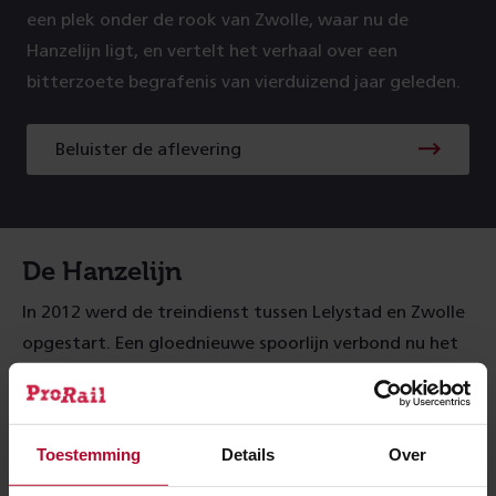
een plek onder de rook van Zwolle, waar nu de
Hanzelijn ligt, en vertelt het verhaal over een
bitterzoete begrafenis van vierduizend jaar geleden.
Beluister de aflevering
Beluister
de
aflevering
De Hanzelijn
In 2012 werd de treindienst tussen Lelystad en Zwolle
opgestart. Een gloednieuwe spoorlijn verbond nu het
oude met het nieuwe land. Maar de bouw kon pas
starten na uitgebreid onderzoek. Archeologen gingen
op pad met hun handboren en graafmachines en
Toestemming
Details
Over
troffen bij Hattemerbroek een woonplaats uit de