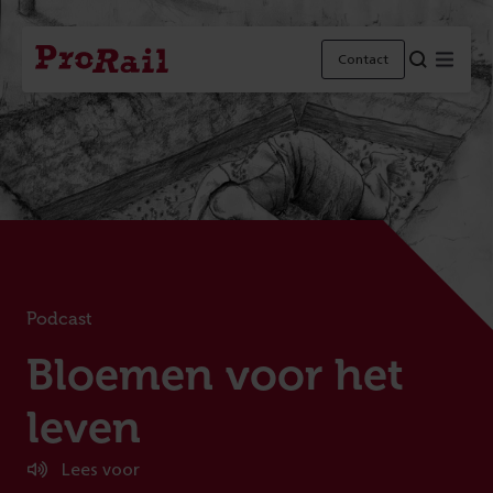
Navigatie
Homepage
Menu
Contact
ProRail
Podcast
:
Bloemen voor het
leven
Lees voor