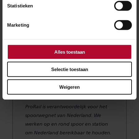
Gastsprekers:
Coert Krabbe (aflevering 1) en Michiel
Statistieken
ten Broek (aflevering 2)
Met medewerking van:
Jerry Huisman, Jasper de
Marketing
Kinkelder, Maarten Kleingeld & kunstenaarscollectief
VISIONAIR ORDINAIR
Disclaimer:
de verhalen van Oud nieuws zijn gebaseerd
Alles toestaan
op waargebeurde, historische feiten. Sommige
personages zijn fictief. Elke overeenkomst of
Selectie toestaan
gelijkenis met bestaande personen berust op toeval.
Weigeren
ProRail is verantwoordelijk voor het
spoorwegnet van Nederland. We
werken op en rond spoor en station
om Nederland bereikbaar te houden.