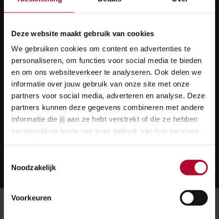
Deze website maakt gebruik van cookies
De laatste reis
We gebruiken cookies om content en advertenties te
personaliseren, om functies voor social media te bieden
Werken bij het spoor; dat was het leven voor
en om ons websiteverkeer te analyseren. Ook delen we
Leendert en zijn maten. In deze aflevering wordt dat
informatie over jouw gebruik van onze site met onze
partners voor social media, adverteren en analyse. Deze
eerbiedig duidelijk gemaakt als oma Dinie en haar
partners kunnen deze gegevens combineren met andere
kleindochter zich klaarmaken voor een laatste reis
informatie die jij aan ze hebt verstrekt of die ze hebben
vanaf Amsterdam Centraal.
verzameld op basis van jouw gebruik van hun services.
Beluister hier de aflevering
Beluister
Toestemmingsselectie
hier
Noodzakelijk
de
aflevering
Voorkeuren
Verteller:
Olga Zuiderhoek