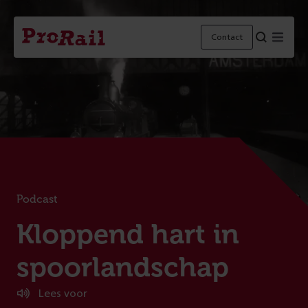
Navigatie
Homepage
Menu
Contact
ProRail
Podcast
:
Kloppend hart in
spoorlandschap
Lees voor