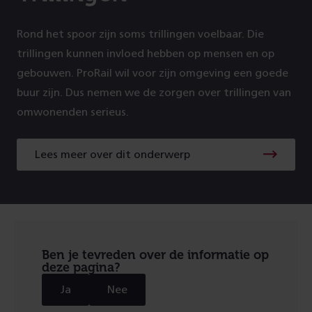
Rond het spoor zijn soms trillingen voelbaar. Die
trillingen kunnen invloed hebben op mensen en op
gebouwen. ProRail wil voor zijn omgeving een goede
buur zijn. Dus nemen we de zorgen over trillingen van
omwonenden serieus.
Lees meer over dit onderwerp
Lees
meer
over
dit
onderwerp
Ben je tevreden over de informatie op
deze pagina?
Ja
Nee