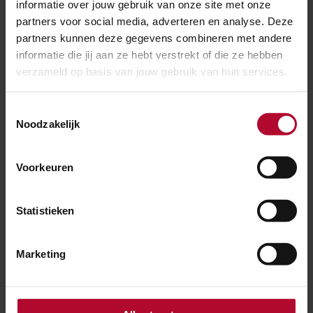
er een programma voor geluidssanering. Het duurt
informatie over jouw gebruik van onze site met onze
allemaal járen.”
partners voor social media, adverteren en analyse. Deze
partners kunnen deze gegevens combineren met andere
informatie die jij aan ze hebt verstrekt of die ze hebben
Hoe denk je eigenlijk over
verzameld op basis van jouw gebruik van hun services.
spoorgoederenvervoer?
Toestemmingsselectie
“Ik en al die omwonenden die meepraten in
Noodzakelijk
verenigingen en platformen zeggen:
Spoorgoederenvervoer is hartstikke goed. We hebben
Voorkeuren
het nodig, zéker met het oog op het klimaat.”
Statistieken
Daarom zeggen wij: je moet
die goederenspoorlijnen één
Marketing
kilometer buiten bewoond
gebied aanleggen.