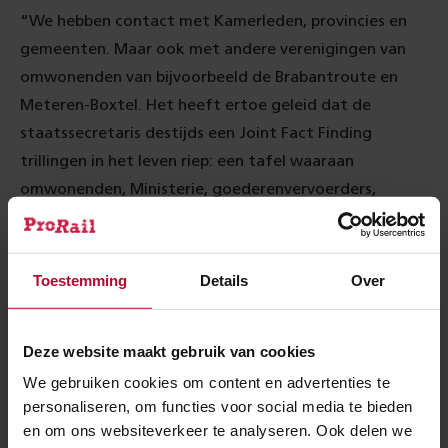
“We hebben contact met Kamerleden, provincies en
gemeenten. Maar ook met andere verenigingen van
omwonenden van bijvoorbeeld de Brabantroute en
Meteren-Boxtel. Het heeft ertoe geleid dat de
staatssecretaris destijds een Joint Fact Finding
trillingen in het leven riep: een tafel waaraan
omwonenden, Ministerie, goederenvervoerders,
ProRail, GGD’s en gemeenten met elkaar praatten.
Met name over trillingen. Kamerleden zijn in ons
gebied komen kijken en er is onderzoek gedaan.
Toestemming
Details
Over
Maar het kost allemaal gigantisch veel tijd. Terwijl er
onderzoek naar geluidshinder plaatsvindt langs de lijn,
Deze website maakt gebruik van cookies
onderzoekt een landelijke commissie of de IJssellijn en
We gebruiken cookies om content en advertenties te
Twentelijn deel zouden kunnen uitmaken van de
personaliseren, om functies voor social media te bieden
Goederencorridor Noordoost Europa. Daarnaast loopt
en om ons websiteverkeer te analyseren. Ook delen we