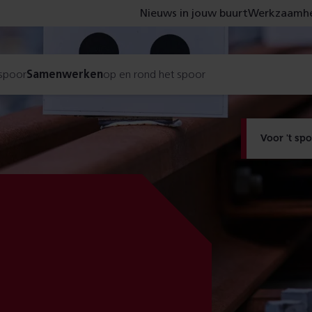
Nieuws in jouw buurt
Werkzaamhe
 spoor
Samenwerken
op en rond het spoor
Voor 't sp