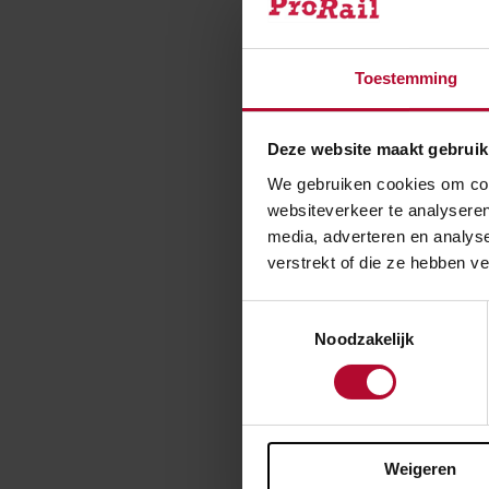
Keten analy
Toestemming
Deze website maakt gebruik
Keten analy
We gebruiken cookies om cont
websiteverkeer te analyseren
media, adverteren en analys
SKAO - ProR
verstrekt of die ze hebben v
Toestemmingsselectie
Noodzakelijk
Ben je t
Weigeren