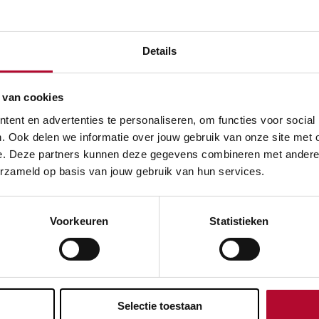
se spoorstaven (pdf)
Details
 van cookies
se geluidsschermen (pdf)
ent en advertenties te personaliseren, om functies voor social
. Ook delen we informatie over jouw gebruik van onze site met 
e. Deze partners kunnen deze gegevens combineren met andere in
ail
erzameld op basis van jouw gebruik van hun services.
Voorkeuren
Statistieken
evreden over de informatie op deze pagina?
Ja
Selectie toestaan