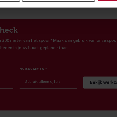
heck
 300 meter van het spoor? Maak dan gebruik van onze spoor
heden in jouw buurt gepland staan.
HUISNUMMER
Bekijk werk