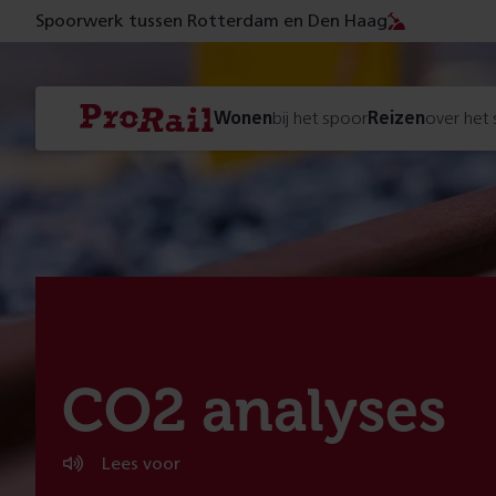
Spoorwerk tussen Rotterdam en Den Haag
Navigatie
Homepage
Wonen
bij het spoor
Reizen
over het
ProRail
:
CO2 analyses
Lees voor