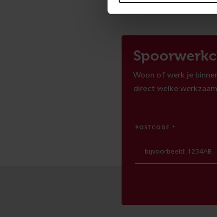
Spoorwerkc
Woon of werk je binnen
direct welke werkzaam
POSTCODE