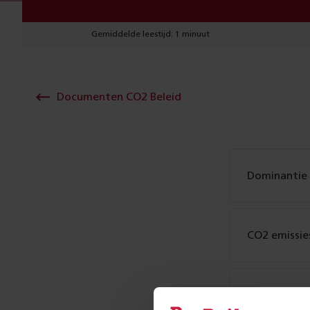
Gemiddelde leestijd: 1 minuut
Documenten CO2 Beleid
Dominantie 
CO2 emissies
Ketenanalys