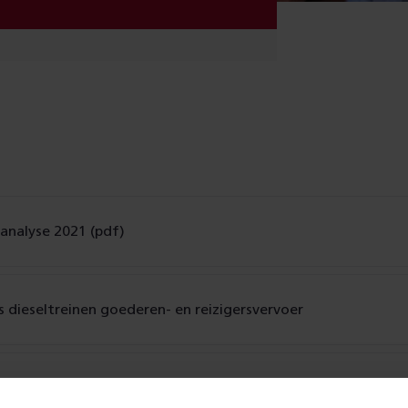
analyse 2021 (pdf)
 dieseltreinen goederen- en reizigersvervoer
e Spoorstaven - vervolg (pdf)