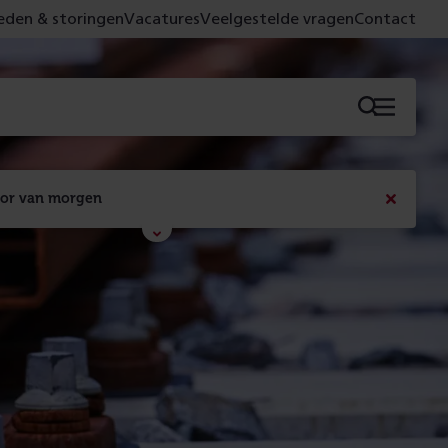
den & storingen
Vacatures
Veelgestelde vragen
Contact
Menu
oor van morgen
Bericht
sluiten
Met de campagne 'Voor 't spoor naar morgen' laten 
we zien wat er vandaag gebeurt en wat dat - 
figuurlijk gezien - morgen oplevert.
Lees meer