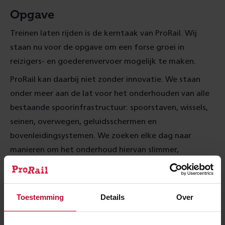
Opgave
Treinen laten rijden is de kerntaak van ProRail. Wij
staan nu voor de opgave om een forse groei in
reizigers- en goederenvervoer mogelijk te maken.
ProRail kan daarbij niet zonder innovatie. We staan
onder meer aan de lat voor het onderhouden van alle
bestaande spoorinfrastructuur: spoorstaven, wissels,
seinen, overwegen, geluidsschermen en
bovenleidingsystemen. We zoeken elke dag naar
manieren om het onderhoud hiervan slimmer,
efficiënter en sneller te doen. Zodat het spoor veilig
blijft en maximaal beschikbaar is.
Toestemming
Details
Over
Einde levensduur