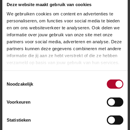
De komende jaren raakt een grote hoeveelheid
Deze website maakt gebruik van cookies
bovenleiding en draagconstructie aan het einde van
We gebruiken cookies om content en advertenties te
haar technische levensduur. Om verstoringen te
personaliseren, om functies voor social media te bieden
en om ons websiteverkeer te analyseren. Ook delen we
voorkomen moeten deze vervangen worden. Hierdoor
informatie over jouw gebruik van onze site met onze
staan we voor een prachtige kans om samen met de
partners voor social media, adverteren en analyse. Deze
markt te innoveren.
partners kunnen deze gegevens combineren met andere
informatie die jij aan ze hebt verstrekt of die ze hebben
Marktconsultatie
verzameld op basis van jouw gebruik van hun services.
In de marktconsultatie van begin juli 2022 hebben we
Toestemmingsselectie
met diverse partijen gesproken om na te gaan hoe we
Noodzakelijk
deze doelstellingen gezamenlijk kunnen realiseren. Dit
heeft veel waardevolle informatie en feedback
Voorkeuren
opgeleverd. Lees de 'The ProRail Times' voor een
uitgebreide terugkoppeling van het
kick-off event
.
Statistieken