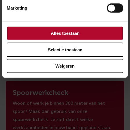
Lees The ProRail Times
Marketing
Alles toestaan
Ben je tevreden over de informatie op
deze pagina?
Selectie toestaan
Ja
Nee
Weigeren
Spoorwerkcheck
Woon of werk je binnen 300 meter van het
spoor? Maak dan gebruik van onze
spoorwerkcheck. Je ziet direct welke
werkzaamheden in jouw buurt gepland staan.