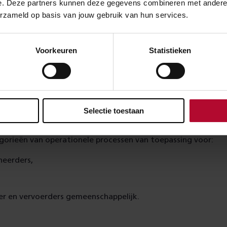
e. Deze partners kunnen deze gegevens combineren met andere in
kheden van treindienstleiders en machinisten en van infrab
erzameld op basis van jouw gebruik van hun services.
pstellen van regels voor communicatie (tussen wie, waarove
Voorkeuren
Statistieken
regels van ERTMS tot regels voor de afhandeling van versto
. Maar ook regels voor de zichtbaarheid van baanseinen, de s
n, het gebruik van sluitseinen op treinen en nog veel meer.
Selectie toestaan
tegorieën
tegorieën van operationele processen van toepassing voor:
heerders,
er en vervoerders gemeenschappelijk.