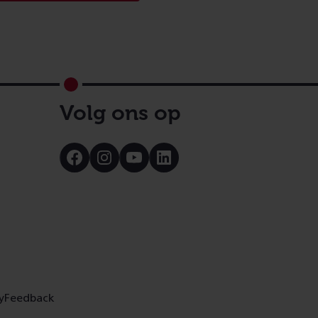
Volg ons op
Bezoek
Bezoek
Bezoek
Bezoek
onze
onze
onze
onze
Facebook
Instagram
Youtube
LinkedIn
pagina
pagina
pagina
pagina
y
Feedback