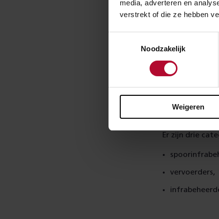
media, adverteren en analys
verantwoordelij
verstrekt of die ze hebben v
vervoerders.
Toestemmingsselectie
Maar ook het o
Noodzakelijk
van de gebruiks
of calamiteiten
van ERTMS-borde
Weigeren
Drie ca
Er zijn drie ca
spoorinfrabe
vervoerders,
infrabeheerd