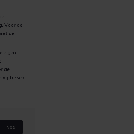
de
g. Voor de
met de
de eigen
t
or de
ming tussen
Nee