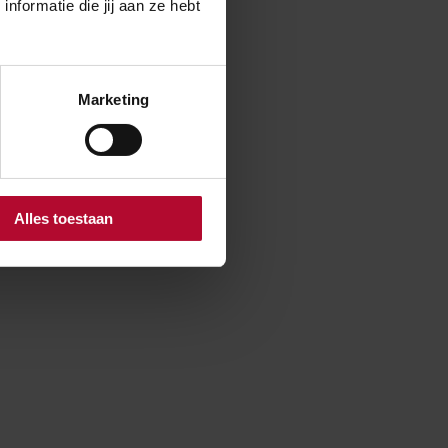
formatie die jij aan ze hebt
eheerders en
r en wanneer),
Marketing
orde situaties
pecificaties
Alles toestaan