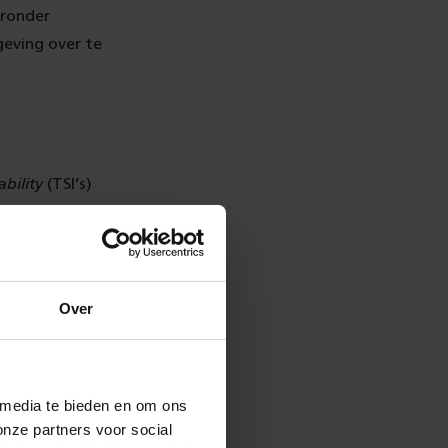
aronder
eving over te
ability
(TSI’s)
t Nederlands
ysteem
Over
n procedures,
 media te bieden en om ons
len van
onze partners voor social
nties, taken en