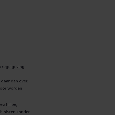
n regelgeving
 daar dan over.
door worden
schillen,
hinisten zonder