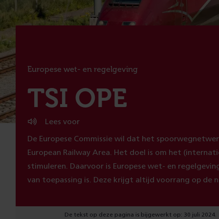
Europese wet- en regelgeving
:
TSI OPE
Lees voor
De Europese Commissie wil dat het spoorwegnetwerk
European Railway Area. Het doel is om het (internati
stimuleren. Daarvoor is Europese wet- en regelgeving 
van toepassing is. Deze krijgt altijd voorrang op de 
De tekst op deze pagina is bijgewerkt op: 30 juli 2024.