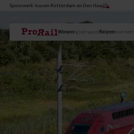
Spoorwerk tussen Rotterdam en Den Haag
Navigatie
Homepage
Wonen
bij het spoor
Reizen
over het
ProRail