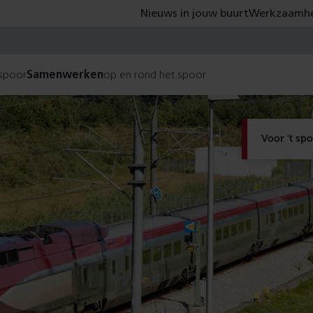
Nieuws in jouw buurt
Werkzaamhe
 spoor
Samenwerken
op en rond het spoor
Voor 't sp