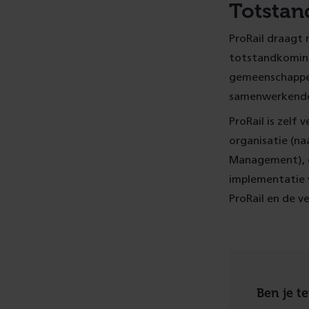
Totstan
ProRail draagt
totstandkoming
gemeenschappel
samenwerkende
ProRail is zelf
organisatie (n
Management), de
implementatie 
ProRail en de v
Ben je t