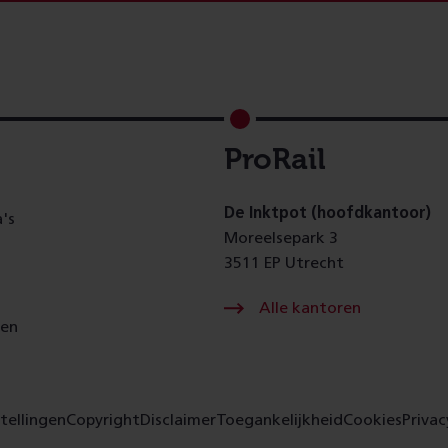
ProRail
De Inktpot (hoofdkantoor)
's
Moreelsepark 3
3511 EP Utrecht
Alle kantoren
gen
tellingen
Copyright
Disclaimer
Toegankelijkheid
Cookies
Privac