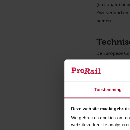
(nationale) bep
Zwitserland en
nemen.
Technis
De Europese Co
opgesteld. Daa
bekend als: Tec
exploitatie en 
Toestemming
Geharmo
Deze website maakt gebruik
TSI OPE beschri
We gebruiken cookies om cont
die nodig zijn v
websiteverkeer te analyseren
verstoringen en