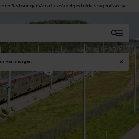
den & storingen
Vacatures
Veelgestelde vragen
Contact
Menu
oor van morgen
Bericht
sluiten
Met de campagne 'Voor 't spoor naar morgen' laten 
we zien wat er vandaag gebeurt en wat dat - 
figuurlijk gezien - morgen oplevert.
Lees meer