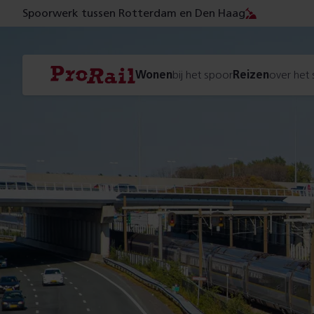
Spoorwerk tussen Rotterdam en Den Haag
Navigatie
Homepage
Wonen
bij het spoor
Reizen
over het
ProRail