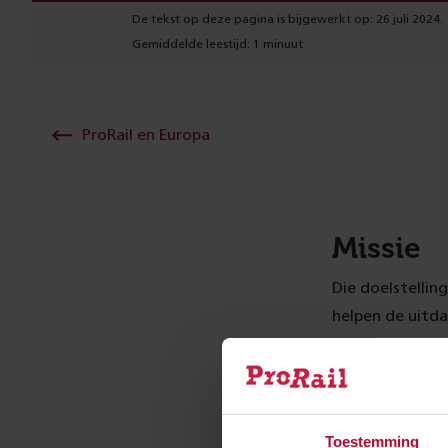
De tekst op deze pagina is bijgewerkt op: 26 juli 2024.
Gemiddelde leestijd: 1 minuut
ProRail en Europa
Missie
Die doelstellin
helpen de uitd
het internation
Concreet betek
bedrijfsprocess
gebied van cap
Toestemming