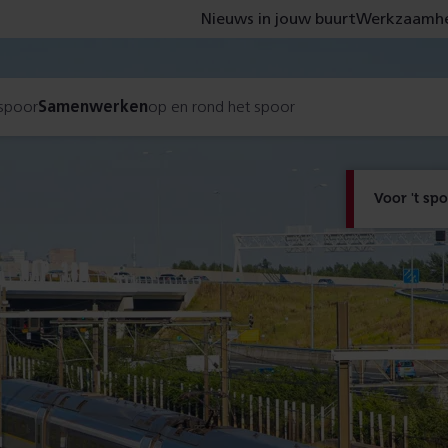
Nieuws in jouw buurt
Werkzaamhe
 spoor
Samenwerken
op en rond het spoor
Voor 't sp