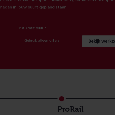
 300 meter van het spoor? Maak dan gebruik van onze spoor
heden in jouw buurt gepland staan.
HUISNUMMER
Bekijk werk
ProRail