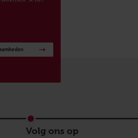
werkcheck. Je ziet
zaamheden
Volg ons op