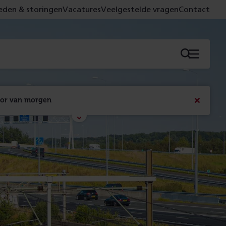
den & storingen
Vacatures
Veelgestelde vragen
Contact
Menu
oor van morgen
Bericht
sluiten
Met de campagne 'Voor 't spoor naar morgen' laten 
we zien wat er vandaag gebeurt en wat dat - 
figuurlijk gezien - morgen oplevert.
Lees meer