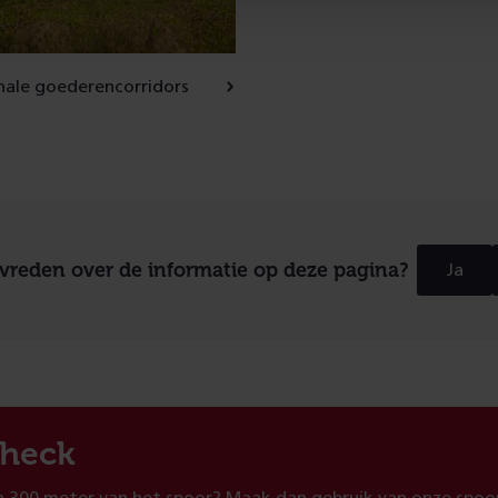
nale goederencorridors
evreden over de informatie op deze pagina?
Ja
heck