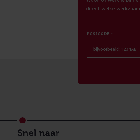
Woon of werk je binnen
direct welke werkzaam
POSTCODE
Footer
Snel naar