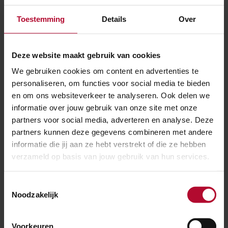
Toestemming
Details
Over
Is de Japanse duizendknoop gevaarlijk voor het
treinverkeer?
Deze website maakt gebruik van cookies
We gebruiken cookies om content en advertenties te
personaliseren, om functies voor social media te bieden
Wie is er verantwoordelijk voor het
en om ons websiteverkeer te analyseren. Ook delen we
informatie over jouw gebruik van onze site met onze
verwijderen van de Japanse duizendknoop?
partners voor social media, adverteren en analyse. Deze
partners kunnen deze gegevens combineren met andere
informatie die jij aan ze hebt verstrekt of die ze hebben
Wat doet ProRail tegen de Japanse
verzameld op basis van jouw gebruik van hun services.
duizendknoop?
Toestemmingsselectie
Noodzakelijk
Wat is de Japanse duizenknoop?
Voorkeuren