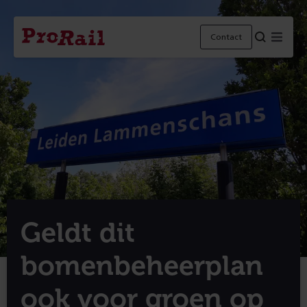
Navigatie
Homepage
Menu
Contact
ProRail
Geldt dit
bomenbeheerplan
ook voor groen op