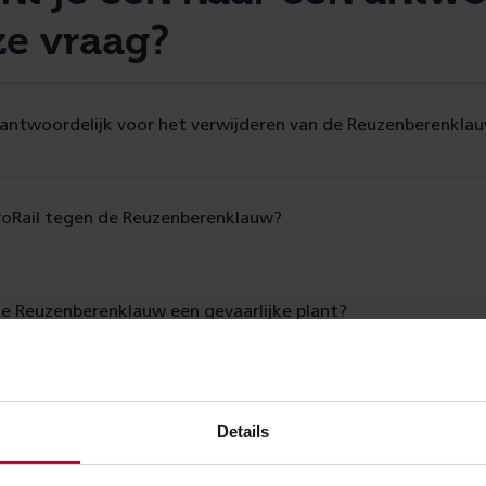
ze vraag?
erantwoordelijk voor het verwijderen van de Reuzenberenkla
oRail tegen de Reuzenberenklauw?
e Reuzenberenklauw een gevaarlijke plant?
euzenberenklauw?
Details