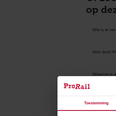
op de
Wie is er v
Wat doet Pr
Waarom is d
Wat is de R
Toestemming