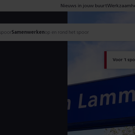
Nieuws in jouw buurt
Werkzaamhe
 spoor
Samenwerken
op en rond het spoor
Voor 't sp