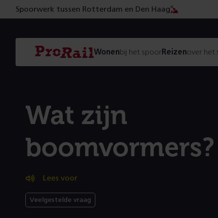
Spoorwerk tussen Rotterdam en Den Haag
Navigatie
Homepage
Wonen
bij het spoor
Reizen
over het
ProRail
Wat zijn
boomvormers?
Lees voor
Veelgestelde vraag