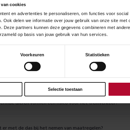
e duizendknoop gevaarlijk voor het treinverkeer?
 van cookies
ent en advertenties te personaliseren, om functies voor social
. Ook delen we informatie over jouw gebruik van onze site met 
e. Deze partners kunnen deze gegevens combineren met andere in
erantwoordelijk voor het verwijderen van de Japanse duizen
erzameld op basis van jouw gebruik van hun services.
oRail tegen de Japanse duizendknoop?
Voorkeuren
Statistieken
apanse duizenknoop?
Selectie toestaan
ermde dieren vormen een risico voor het treinverkeer?
 er met de das bij het nemen van maatregelen?