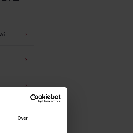
uw?
Over