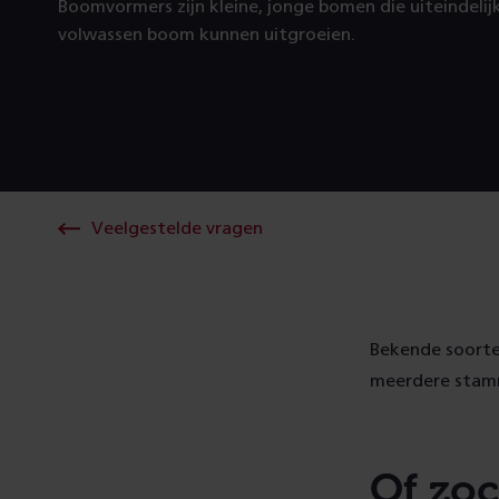
Boomvormers zijn kleine, jonge bomen die uiteindelij
volwassen boom kunnen uitgroeien.
Veelgestelde vragen
Bekende soorten
meerdere stamm
Of zoc