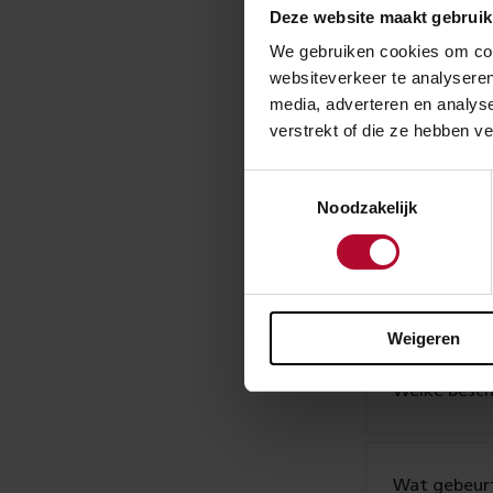
Is de Japans
Deze website maakt gebruik
We gebruiken cookies om cont
websiteverkeer te analyseren
media, adverteren en analys
Wie is er v
verstrekt of die ze hebben v
Toestemmingsselectie
Wat doet Pr
Noodzakelijk
Wat is de J
Weigeren
Welke besch
Wat gebeurt