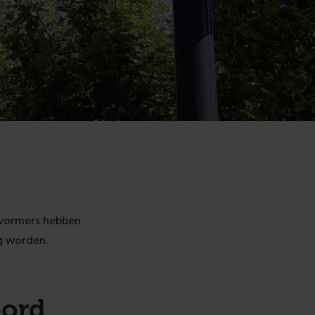
ikvormers hebben
g worden.
oord