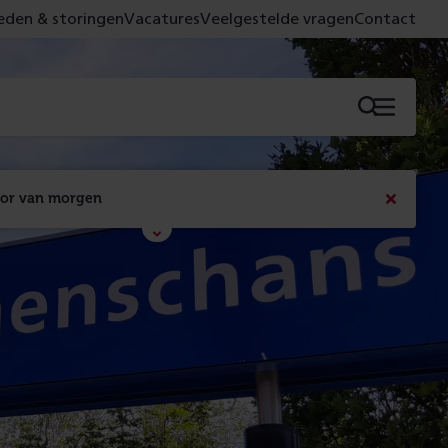
den & storingen
Vacatures
Veelgestelde vragen
Contact
Menu
oor van morgen
Bericht
sluiten
Met de campagne 'Voor 't spoor naar morgen' laten 
we zien wat er vandaag gebeurt en wat dat - 
figuurlijk gezien - morgen oplevert.
Lees meer