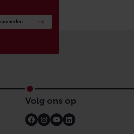
zaamheden
Volg ons op
Bezoek
Bezoek
Bezoek
Bezoek
onze
onze
onze
onze
Facebook
Instagram
Youtube
LinkedIn