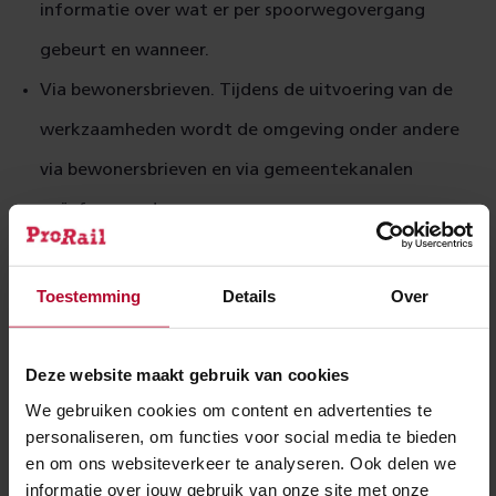
informatie over wat er per spoorwegovergang
gebeurt en wanneer.
Via bewonersbrieven. Tijdens de uitvoering van de
werkzaamheden wordt de omgeving onder andere
via bewonersbrieven en via gemeentekanalen
geïnformeerd.
Of zocht je een naar een
Toestemming
Details
Over
antwoord op deze vraag?
Deze website maakt gebruik van cookies
Wat is de historie van het maatregelenpakket
We gebruiken cookies om content en advertenties te
en besluitvormingsproces vanaf 2015?
personaliseren, om functies voor social media te bieden
en om ons websiteverkeer te analyseren. Ook delen we
informatie over jouw gebruik van onze site met onze