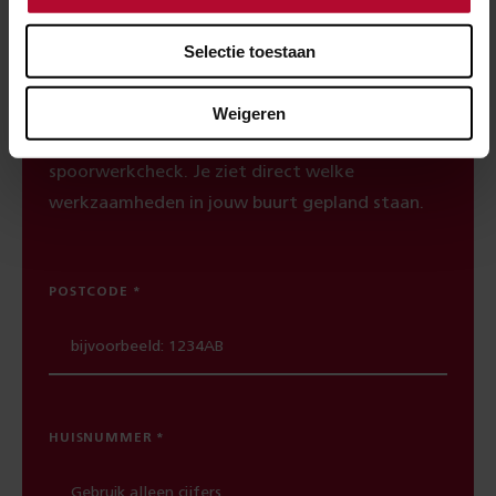
Selectie toestaan
Spoorwerkcheck
Woon of werk je binnen 300 meter van het
Weigeren
spoor? Maak dan gebruik van onze
spoorwerkcheck. Je ziet direct welke
werkzaamheden in jouw buurt gepland staan.
POSTCODE
HUISNUMMER