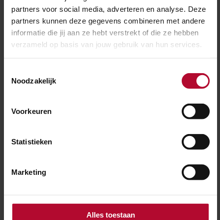
partners voor social media, adverteren en analyse. Deze
Kunnen de bellen van de nieuwe installatie aan
partners kunnen deze gegevens combineren met andere
de Middachterallee op een acceptabel
informatie die jij aan ze hebt verstrekt of die ze hebben
verzameld op basis van jouw gebruik van hun services.
geluidsniveau worden afgesteld?
Toestemmingsselectie
Noodzakelijk
Er is zorg over de wateroverlast vanaf de
Posbank. Kan ProRail dit oplossen?
Voorkeuren
Statistieken
Ben je tevreden over de informatie op
deze pagina?
Marketing
Ja
Nee
Alles toestaan