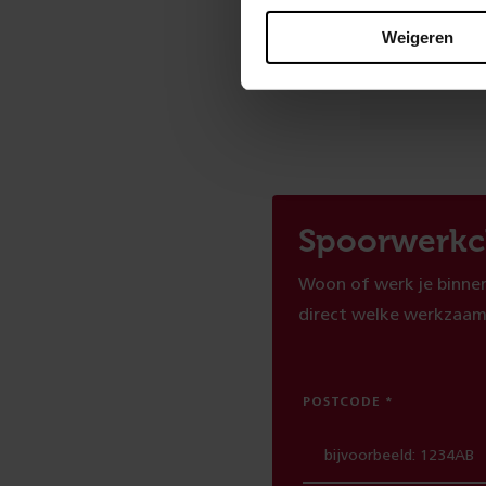
Weigeren
Ben je t
Spoorwerkc
Woon of werk je binnen
direct welke werkzaam
POSTCODE