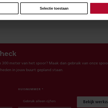
Selectie toestaan
evreden over de informatie op deze pagina?
Ja
heck
 300 meter van het spoor? Maak dan gebruik van onze spoor
heden in jouw buurt gepland staan.
HUISNUMMER
Bekijk werk