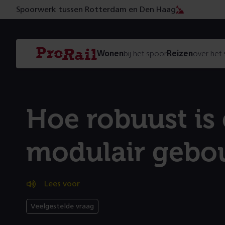
Spoorwerk tussen Rotterdam en Den Haag
Navigatie
Homepage
Wonen
bij het spoor
Reizen
over het
ProRail
Hoe robuust is
modulair gebo
Lees voor
Veelgestelde vraag