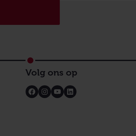
Volg ons op
Bezoek
Bezoek
Bezoek
Bezoek
onze
onze
onze
onze
Facebook
Instagram
Youtube
LinkedIn
pagina
pagina
pagina
pagina