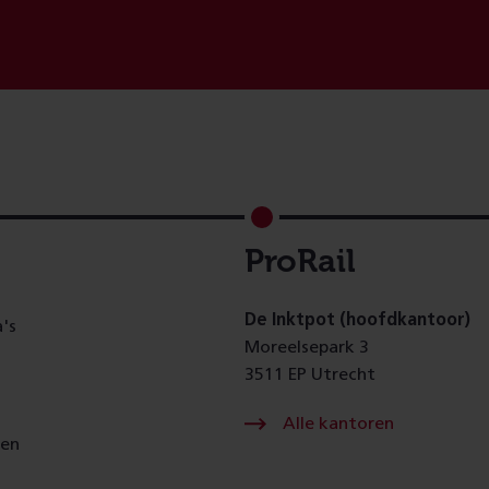
ProRail
De Inktpot (hoofdkantoor)
's
Moreelsepark 3
3511 EP Utrecht
Alle kantoren
gen