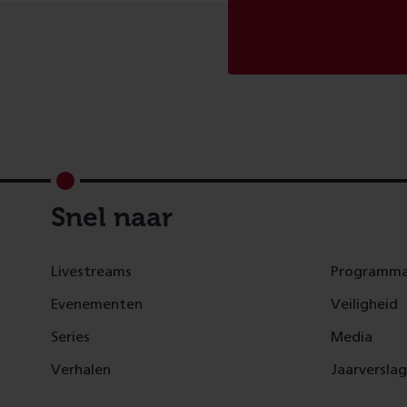
Footer
Snel naar
Livestreams
Programma
Evenementen
Veiligheid
Series
Media
Verhalen
Jaarversla