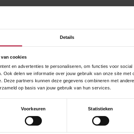
ht je een naar een antw
ze vraag?
Details
roen dak geen verhoogd risico op lekkage en brand?
 van cookies
ent en advertenties te personaliseren, om functies voor social
. Ook delen we informatie over jouw gebruik van onze site met 
ten de bestaande gebouwen vervangen worden?
e. Deze partners kunnen deze gegevens combineren met andere in
erzameld op basis van jouw gebruik van hun services.
 veel duurder om op deze manier te bouwen?
Voorkeuren
Statistieken