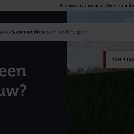
Nieuws in jouw buurt
Werkzaamhe
 spoor
Samenwerken
op en rond het spoor
Voor 't sp
 een
uw?