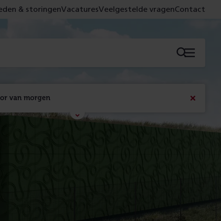
den & storingen
Vacatures
Veelgestelde vragen
Contact
Menu
oor van morgen
Bericht
sluiten
Met de campagne 'Voor 't spoor naar morgen' laten 
we zien wat er vandaag gebeurt en wat dat - 
figuurlijk gezien - morgen oplevert.
Lees meer