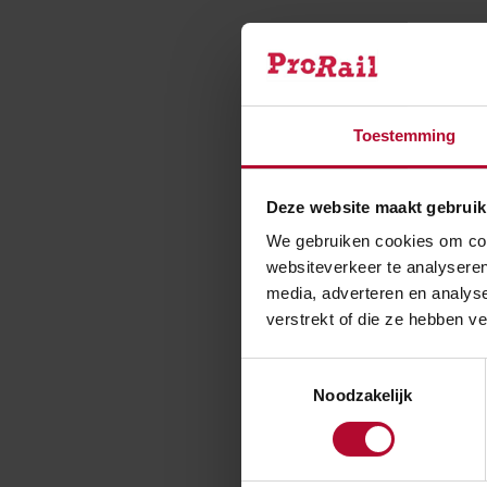
Of zoc
op de
Toestemming
Geeft een g
Deze website maakt gebruik
We gebruiken cookies om cont
websiteverkeer te analyseren
Waarom moe
media, adverteren en analys
verstrekt of die ze hebben v
Toestemmingsselectie
Is het niet
Noodzakelijk