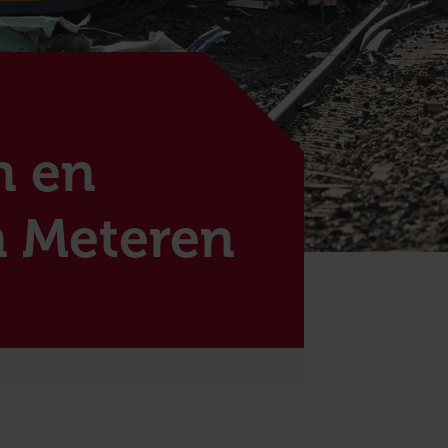
n en
n Meteren