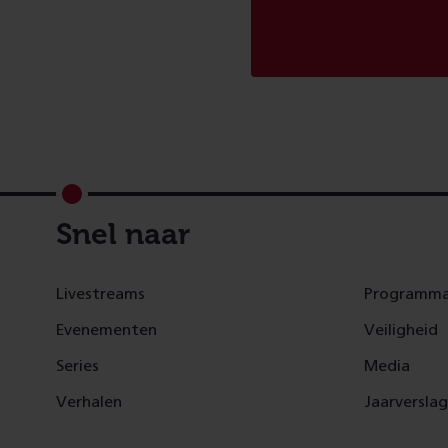
Footer
Snel naar
Livestreams
Programma
Evenementen
Veiligheid
Series
Media
Verhalen
Jaarversla