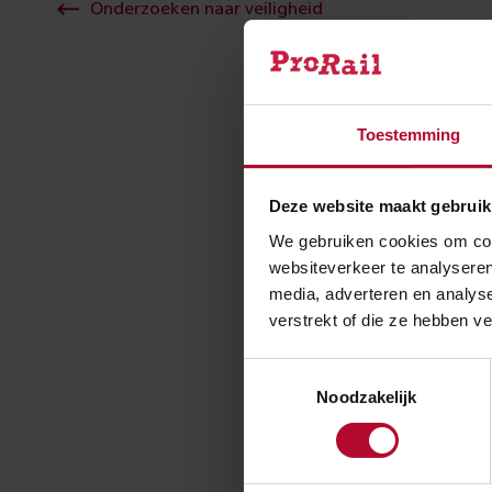
Onderzoeken naar veiligheid
Bij een beveil
Toestemming
oktober 2025 e
trein ontspoord
Deze website maakt gebruik
raakten lichtg
We gebruiken cookies om cont
zogeheten prof
websiteverkeer te analyseren
tegemoetkomend
media, adverteren en analys
verstrekt of die ze hebben v
Lees hier h
Toestemmingsselectie
Noodzakelijk