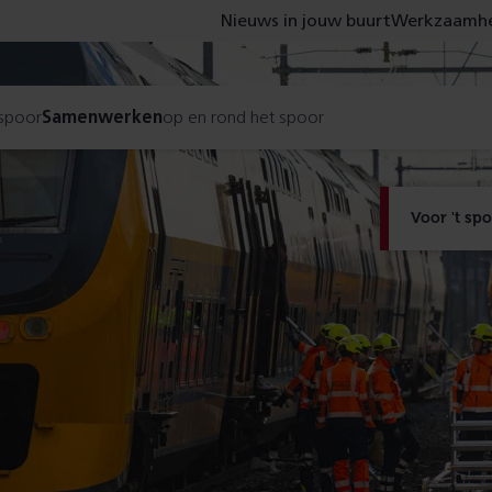
Nieuws in jouw buurt
Werkzaamhe
 spoor
Samenwerken
op en rond het spoor
Voor 't sp