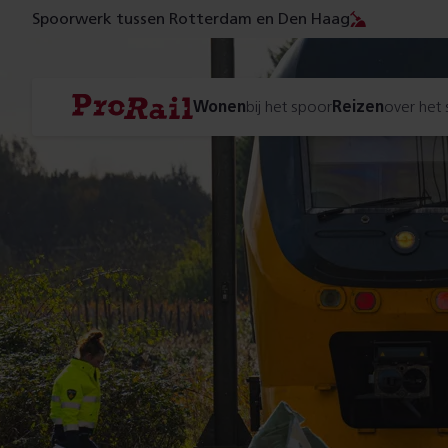
Spoorwerk tussen Rotterdam en Den Haag
Navigatie
Homepage
Wonen
bij het spoor
Reizen
over het
ProRail