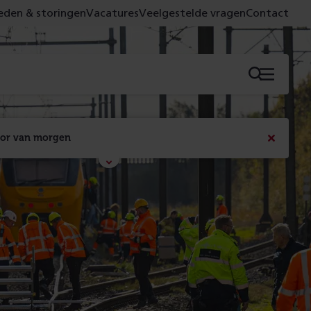
den & storingen
Vacatures
Veelgestelde vragen
Contact
Menu
oor van morgen
Bericht
sluiten
Met de campagne 'Voor 't spoor naar morgen' laten 
we zien wat er vandaag gebeurt en wat dat - 
figuurlijk gezien - morgen oplevert.
Lees meer