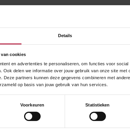
igde overweg in Meteren, gemeente West Betuwe, vond op d
Details
en aanrijding plaats tussen een vrachtwagencombinatie en e
e en kwam vlak naast het nevenspoor tot stilstand. Vijf trei
 van cookies
ewond. Door de botsing ontspoorde de trein en kwam deze di
ent en advertenties te personaliseren, om functies voor social
iel van het nevenspoor terecht. Een tweede aanrijding met 
. Ook delen we informatie over jouw gebruik van onze site met 
e trein bleef uit.
e. Deze partners kunnen deze gegevens combineren met andere in
erzameld op basis van jouw gebruik van hun services.
et onderzoeksrapport (pdf)
Voorkeuren
Statistieken