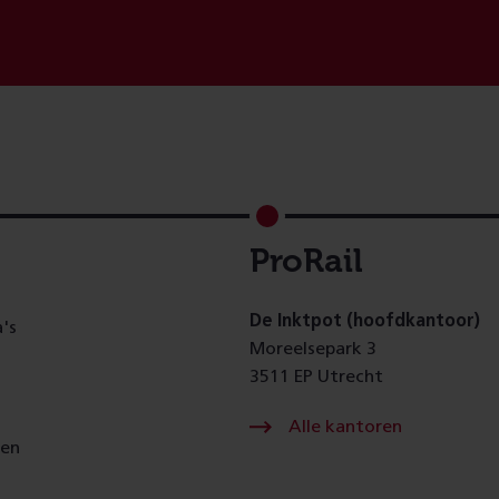
ProRail
De Inktpot (hoofdkantoor)
's
Moreelsepark 3
3511 EP Utrecht
Alle kantoren
gen