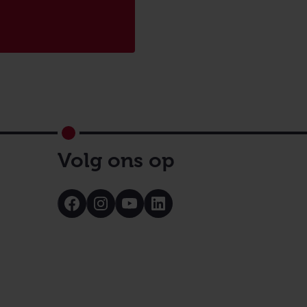
Volg ons op
Bezoek
Bezoek
Bezoek
Bezoek
onze
onze
onze
onze
Facebook
Instagram
Youtube
LinkedIn
pagina
pagina
pagina
pagina