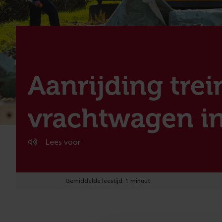
:
Aanrijding trei
vrachtwagen i
Lees voor
Gemiddelde leestijd: 1 minuut