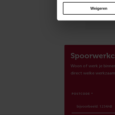
Weigeren
Ben je t
Spoorwerkc
Woon of werk je binnen
direct welke werkzaam
POSTCODE