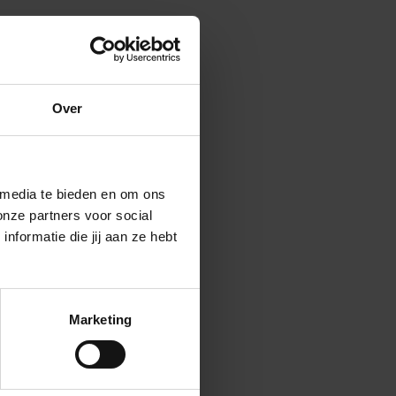
onderdag 30
Over
en trein. De
nreizigers
cht bij het
 media te bieden en om ons
een
onze partners voor social
formatie die jij aan ze hebt
Marketing