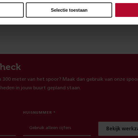
Selectie toestaan
evreden over de informatie op deze pagina?
Ja
heck
 300 meter van het spoor? Maak dan gebruik van onze spoor
heden in jouw buurt gepland staan.
HUISNUMMER
Bekijk werk