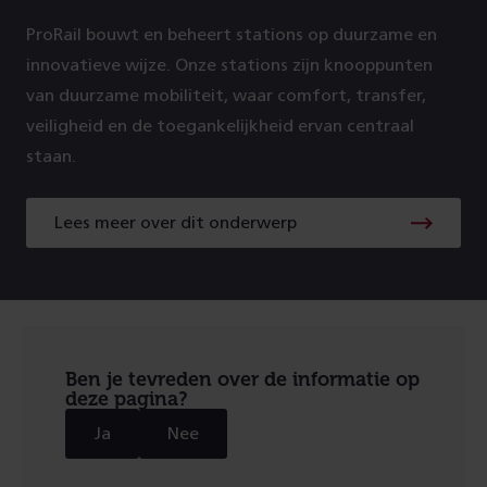
ProRail bouwt en beheert stations op duurzame en
innovatieve wijze. Onze stations zijn knooppunten
van duurzame mobiliteit, waar comfort, transfer,
veiligheid en de toegankelijkheid ervan centraal
staan.
Lees meer over dit onderwerp
Lees
meer
over
dit
onderwerp
Ben je tevreden over de informatie op
deze pagina?
Ja
Nee