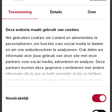
de toekomst. Waar nu dagelijks ruim 170 duizend
reizigers en bezoekers van de stationsfaciliteiten
Toestemming
Details
Over
gebruikmaken, zullen dit er aan het einde van het
decennium naar schatting 250 duizend zijn. Daar
Deze website maakt gebruik van cookies
draagt - ondergronds - ook metrostation Rotterdam
We gebruiken cookies om content en advertenties te
Centraal aan bij, inmiddels het op twee na drukste van
personaliseren, om functies voor social media te bieden
Nederland.
en om ons websiteverkeer te analyseren. Ook delen we
Toekomstbestendig is een gebouw alleen als er
informatie over jouw gebruik van onze site met onze
partners voor social media, adverteren en analyse. Deze
voldoende aandacht is voor duurzaamheid. Zo leveren
partners kunnen deze gegevens combineren met andere
de 70 duizend zonnepanelen op het dak van
informatie die jij aan ze hebt verstrekt of die ze hebben
Rotterdam Centraal 350 megawatt energie. Die
verzameld op basis van jouw gebruik van hun services.
wordt onder andere ingezet voor roltrappen, liften en
verlichting. Verder beschikt het station over warmte-
Toestemmingsselectie
koudeopslag om het gebouw duurzaam te verwarmen
Noodzakelijk
en koelen, en is er een gescheiden rioolsysteem
geïnstalleerd.