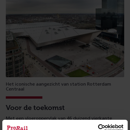
Het iconische aangezicht van station Rotterdam
Centraal
Voor de toekomst
Met een vloeroppervlak van 46 duizend vierkante
meter is het gebouw ingesteld op groei en klaar voor