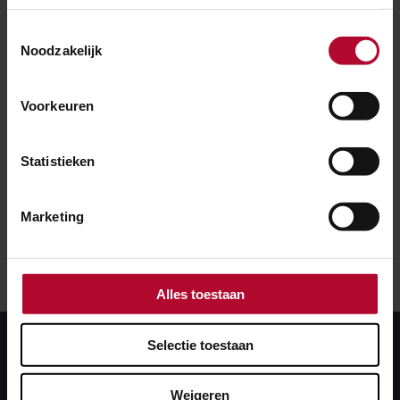
liggen er al dertig jaar en geven steeds vaker
Toestemmingsselectie
storingen.
Noodzakelijk
Wanneer?
Voorkeuren
Van 4 juli tot 19 augustus.
Statistieken
Marketing
Alles toestaan
Selectie toestaan
Weigeren