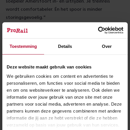
soepeler Amersfoort in- en uitrijden. Je treinreis
wordt comfortabeler. Én het spoor is minder
storingsgevoelig.”
Wat?
Toestemming
Details
Over
Wat niet? Aan de westkant van station Amersfoort
vernieuwen we alle wissels en seinen. We leggen
dertien wissels minder terug om het treinverkeer
Deze website maakt gebruik van cookies
soepeler te laten lopen. Ook vernieuwen we de
We gebruiken cookies om content en advertenties te
treinbeveiliging en daarvoor kilometers aan kabels en
personaliseren, om functies voor social media te bieden
leidingen.
en om ons websiteverkeer te analyseren. Ook delen we
informatie over jouw gebruik van onze site met onze
partners voor social media, adverteren en analyse. Deze
Waarom?
partners kunnen deze gegevens combineren met andere
informatie die jij aan ze hebt verstrekt of die ze hebben
De treinbeveiliging, seinen, wissels
,
kabels en leidingen
verzameld op basis van jouw gebruik van hun services.
zijn aan het einde van hun levensduur. Die laatste