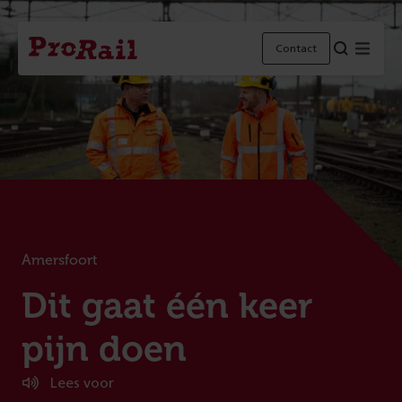
Navigatie
Homepage
Menu
Contact
ProRail
Amersfoort
:
Dit gaat één keer
pijn doen
Lees voor