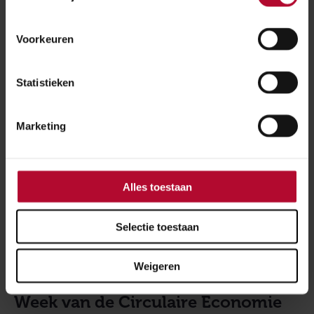
Reserveer je plek!
Voorkeuren
Meld je aan
Statistieken
Marketing
Onze opgave is helder: een volledig CO2-neutrale
voetafdruk van de spoorsector in 2050 op het vlak van
emissie, energie en materialen. En in 2030 moeten alle
Alles toestaan
infraprojecten klimaatneutraal en circulair zijn. We
moeten dus bewuster omgaan met beschikbare
Selectie toestaan
materialen. Daarom zetten we in op volledig circulair
materiaalgebruik bij het spoor en de stations.
Weigeren
Week van de Circulaire Economie