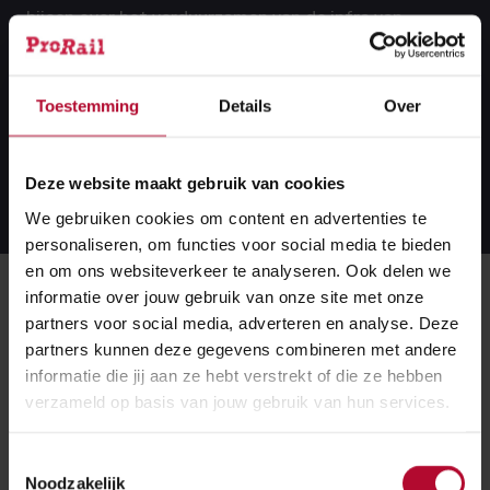
bijeen over het verduurzamen van de infra van
diverse provincies, gemeenten, waterschappen, het
ministerie van Infrastructuur en Waterstaat,
Toestemming
Details
Over
Rijkswaterstaat en ProRail.
Lees meer
Deze website maakt gebruik van cookies
We gebruiken cookies om content en advertenties te
personaliseren, om functies voor social media te bieden
en om ons websiteverkeer te analyseren. Ook delen we
Workshops
informatie over jouw gebruik van onze site met onze
partners voor social media, adverteren en analyse. Deze
De Jonge Klimaatbeweging neemt plaats op de
partners kunnen deze gegevens combineren met andere
toekomststoel en daagt je uit om te kijken vanuit het
informatie die jij aan ze hebt verstrekt of die ze hebben
gezichtspunt van toekomstige generaties. In acht
verzameld op basis van jouw gebruik van hun services.
workshops met voorbeelden van het Rijk, provincies,
gemeenten en waterschappen bieden we inspiratie en
Toestemmingsselectie
Noodzakelijk
concrete handvatten waar je verder mee kunt.