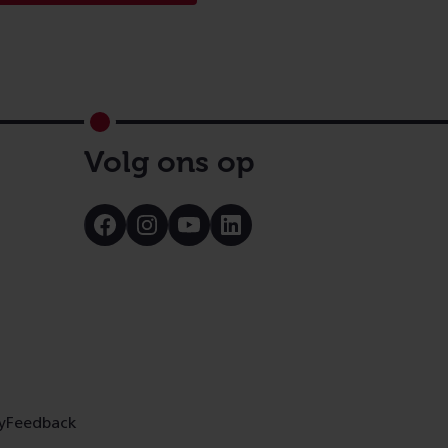
Volg ons op
Bezoek
Bezoek
Bezoek
Bezoek
onze
onze
onze
onze
Facebook
Instagram
Youtube
LinkedIn
pagina
pagina
pagina
pagina
y
Feedback