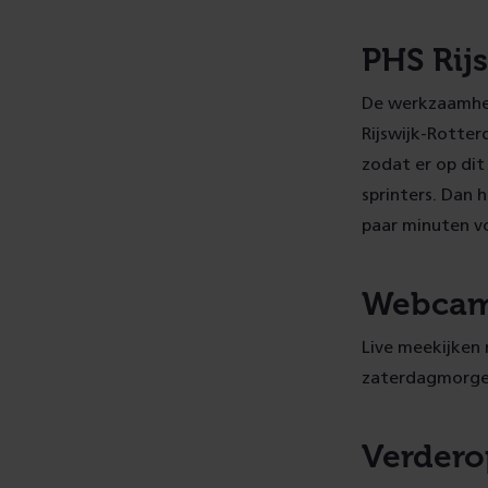
PHS Rij
De werkzaamhe
Rijswijk-Rotter
zodat er op dit 
sprinters. Dan 
paar minuten vo
Webca
Live meekijken
zaterdagmorgen
Verderop