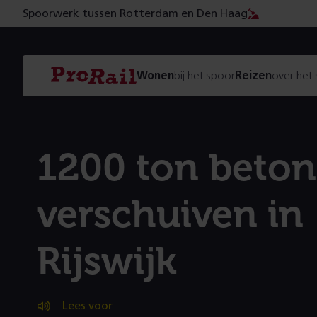
Spoorwerk tussen Rotterdam en Den Haag
Navigatie
Homepage
Wonen
bij het spoor
Reizen
over het
ProRail
1200 ton beton
verschuiven in
Rijswijk
Lees voor