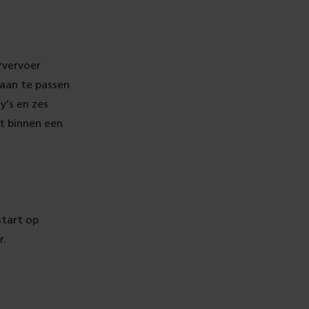
rvervoer
 aan te passen
y’s en zes
mt binnen een
start op
r.