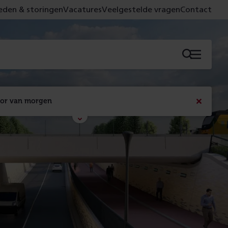
den & storingen
Vacatures
Veelgestelde vragen
Contact
Menu
oor van morgen
Bericht
sluiten
Met de campagne 'Voor 't spoor naar morgen' laten 
we zien wat er vandaag gebeurt en wat dat - 
figuurlijk gezien - morgen oplevert.
Lees meer