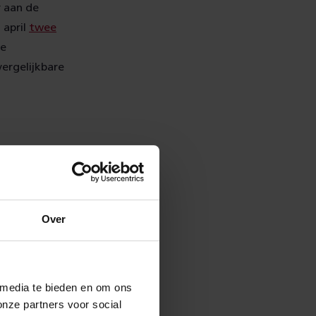
r aan de
 april
twee
we
ergelijkbare
 Spoor en
ronavirus geldt
n uw reis kort
Over
aat, via
 media te bieden en om ons
onze partners voor social