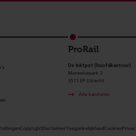
ProRail
De Inktpot (hoofdkantoor)
's
Moreelsepark 3
3511 EP Utrecht
Alle kantoren
gen
tellingen
Copyright
Disclaimer
Toegankelijkheid
Cookies
Privac