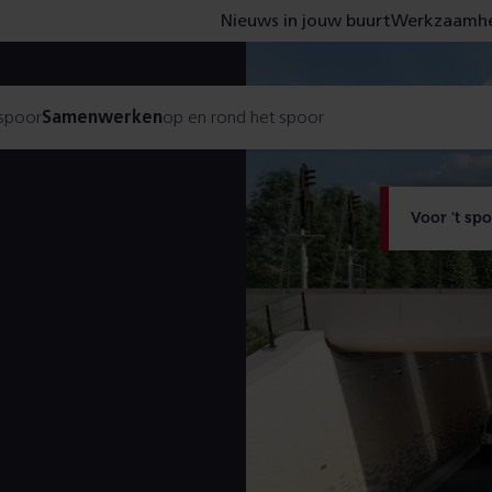
Nieuws in jouw buurt
Werkzaamhe
 spoor
Samenwerken
op en rond het spoor
Voor 't sp