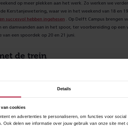
 weekend op meer plekken aan het werk. Zo werken we verde
 de Kerstanjewetering, waar we in het weekend van 18 en 19
en succesvol hebben ingehesen
. Op Delft Campus brengen 
 en damwanden aan in het spoor, ter voorbereiding op een v
e van een spoordek op 20 en 21 juni.
met de trein
kzaamheden rijden er geen treinen tussen Den Haag Hollands
t bussen in. Vanwege de landelijke maatregelen rond het co
 alleen als het echt moet. Ga goed voorbereid op reis en pla
Details
ijk op www.ns.nl. Of raadpleeg 9292 voor een reisadvies op m
 telefonisch 0900-9292 (€0,90 eurocent per minuut).
 van cookies
ent en advertenties te personaliseren, om functies voor social
over:
. Ook delen we informatie over jouw gebruik van onze site met 