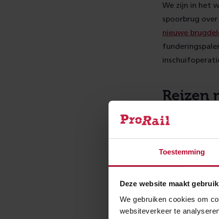
We zijn in het
spoorbrug over
nieuwe brugdel
funderingspalen
inschuifoperati
Reizen 
Tijdens de wer
Schiedam. NS ze
momenteel: reis
Toestemming
voor vertrek. K
www.9292.nl of
Deze website maakt gebruik
We gebruiken cookies om cont
Meer 
websiteverkeer te analyseren