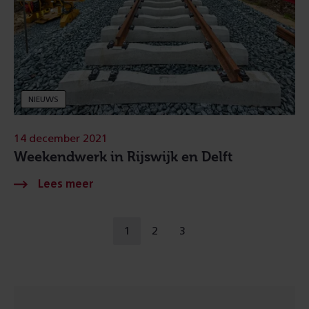
NIEUWS
14 december 2021
Weekendwerk in Rijswijk en Delft
Naar
1
2
3
u
ga
ga
een
bent
naar
naar
andere
op
pagina
pagina
pagina