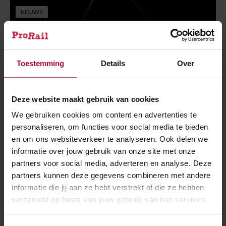
NIEUWS
12 december 2022
Kou getrotseerd: werkzaamheden goed
Toestemming
Details
Over
verlopen
Deze website maakt gebruik van cookies
We gebruiken cookies om content en advertenties te
personaliseren, om functies voor social media te bieden
en om ons websiteverkeer te analyseren. Ook delen we
informatie over jouw gebruik van onze site met onze
partners voor social media, adverteren en analyse. Deze
partners kunnen deze gegevens combineren met andere
informatie die jij aan ze hebt verstrekt of die ze hebben
verzameld op basis van jouw gebruik van hun services.