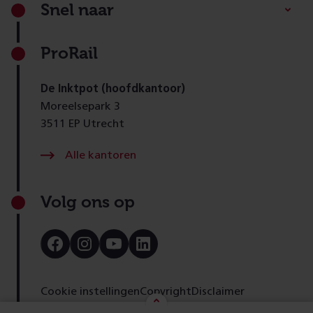
Footer
Snel naar
ProRail
De Inktpot (hoofdkantoor)
Moreelsepark 3
3511 EP Utrecht
Alle kantoren
Volg ons op
Bezoek
Bezoek
Bezoek
Bezoek
onze
onze
onze
onze
Facebook
Instagram
Youtube
LinkedIn
pagina
pagina
pagina
pagina
Cookie instellingen
Copyright
Disclaimer
Toegankelijkheid
Cookies
Privacy
Feedback