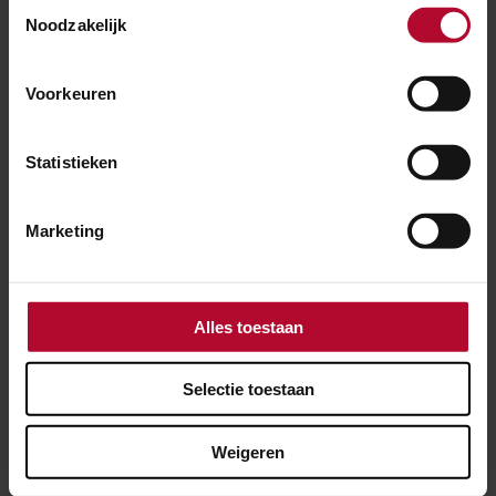
Toestemmingsselectie
Noodzakelijk
NIEUWS
Voorkeuren
8 december 2022
Weekendwerk tussen Den Haag en
Statistieken
Schiedam
Marketing
Alles toestaan
Selectie toestaan
Weigeren