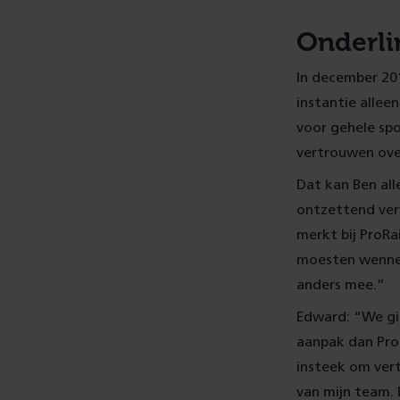
Onderli
In december 201
instantie allee
voor gehele spo
vertrouwen ove
Dat kan Ben all
ontzettend verw
merkt bij ProRa
moesten wennen
anders mee.”
Edward: “We gin
aanpak dan ProR
insteek om vert
van mijn team. E