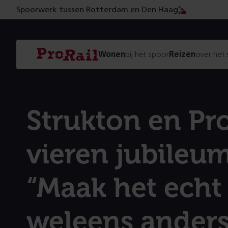
Spoorwerk tussen Rotterdam en Den Haag
Navigatie
Homepage
Wonen
bij het spoor
Reizen
over het
ProRail
Strukton en Pr
vieren jubileum
“Maak het echt
weleens ander