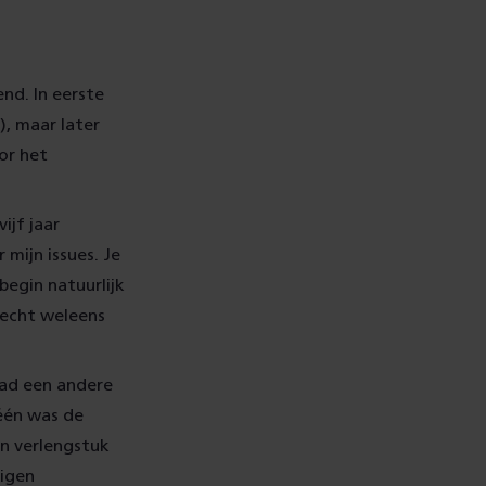
nd. In eerste
), maar later
or het
ijf jaar
mijn issues. Je
begin natuurlijk
 echt weleens
had een andere
één was de
en verlengstuk
eigen