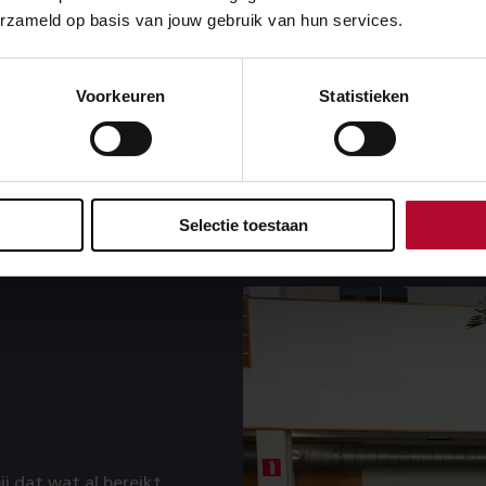
erzameld op basis van jouw gebruik van hun services.
 het ook komend jaar niet anders zal zijn: “Nu komt de capa
n echt alle hulp nodig om ons doel te kunnen halen. Als we 
 niet redden door een tekort aan mensen. We doen namelijk
Voorkeuren
Statistieken
ensen. Bij alle partijen hebben we te weinig, over de gehel
g in het team: het is spannend, het is hard werken, maar we 
Selectie toestaan
ij dat wat al bereikt