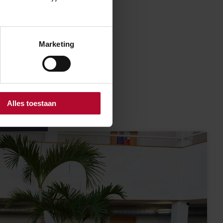
citeitscrisis
niks doen, gaan
 meer, maar we
Marketing
e spoorbranche.
komen er wel.”
Alles toestaan