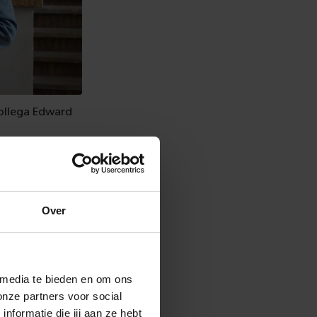
collega Edward
Over
en: “Het doel is
terdam. In de
crisis, de
 media te bieden en om ons
genoeg op
onze partners voor social
formatie die jij aan ze hebt