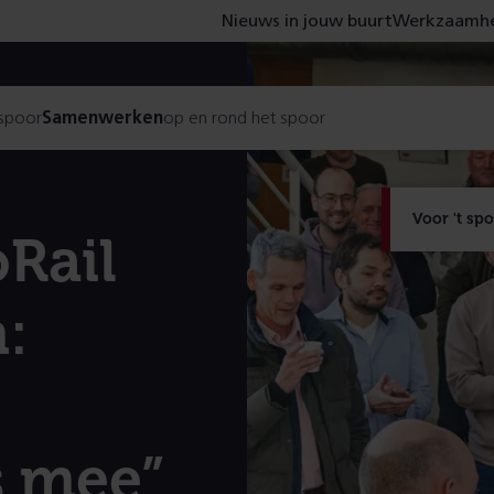
Nieuws in jouw buurt
Werkzaamhe
 spoor
Samenwerken
op en rond het spoor
Voor 't sp
oRail
:
s mee”