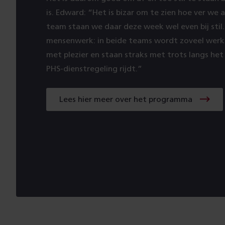
is. Edward: “Het is bizar om te zien hoe ver we a
team staan we daar deze week wel even bij stil. 
mensenwerk: in beide teams wordt zoveel werk v
met plezier en staan straks met trots langs he
PHS-dienstregeling rijdt.”
Lees hier meer over het programma
Lees
hier
meer
over
het
programma