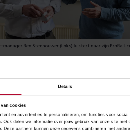
tmanager Ben Steehouwer (links) luistert naar zijn ProRail-
an problemen overwonnen
Details
 vijf jaar in zicht, maar er moet nog wel een hoop gebeuren. B
 PHS-dienstregeling te kunnen rijden tussen Rijswijk en Rot
 van cookies
en we al een hele berg aan problemen overwonnen. De corona
ent en advertenties te personaliseren, om functies voor social
ten door de oorlog in Oekraïne. En nog steeds lopen we na
. Ook delen we informatie over jouw gebruik van onze site met 
e. Deze partners kunnen deze gegevens combineren met andere in