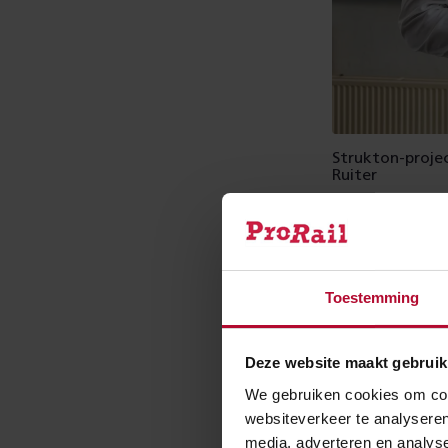
Strukton-projec
Ruiter
Berg a
Toestemming
Het einde is na
om eind 2024 de
Deze website maakt gebruik
tussentijd hebb
We gebruiken cookies om cont
materiaaltekor
websiteverkeer te analyseren
schema.”
media, adverteren en analys