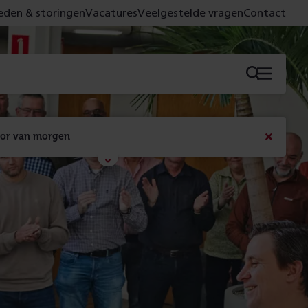
den & storingen
Vacatures
Veelgestelde vragen
Contact
Menu
oor van morgen
Bericht
sluiten
Met de campagne 'Voor 't spoor naar morgen' laten 
we zien wat er vandaag gebeurt en wat dat - 
figuurlijk gezien - morgen oplevert.
Lees meer