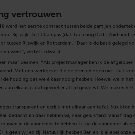
ng vertrouwen
8 werd het eerste contract tussen beide partijen onderteke
n voor Rijswijk-Delft Campus (dat toen nog Delft Zuid heette
or tussen Rijswijk en Rotterdam. “Daar is de basis gelegd vo
r en weer”, vertelt Edward.
een maar beamen. “Als projectmanager ben ik de afgelopen v
end. Met een werkgever die de oren en ogen niet sluit voor 
il de houding dat we élkaar nodig hebben. Hoewel we in het 
 aan elkaar, is dat gevoel er altijd geweest. We maken het
gen transparant en eerlijk met elkaar aan tafel. Strukton 
ail bedacht en daar hebben wij naar geluisterd. Vanaf dag 
rouwen in de aannemer te hebben. Ik zie de aannemer als e
r is geen wij en zij. Natuurlijk hebben Ben en ik allebei onze 