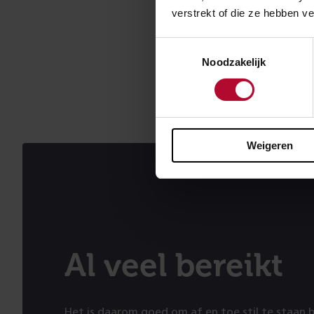
verstrekt of die ze hebben v
Edward weet dat
eraan. We hebbe
Toestemmingsselectie
we het project
Noodzakelijk
hebben minder m
Dat zie ik teru
Weigeren
Al veel bereikt
Het is daarom goed om af en toe stil te staan b