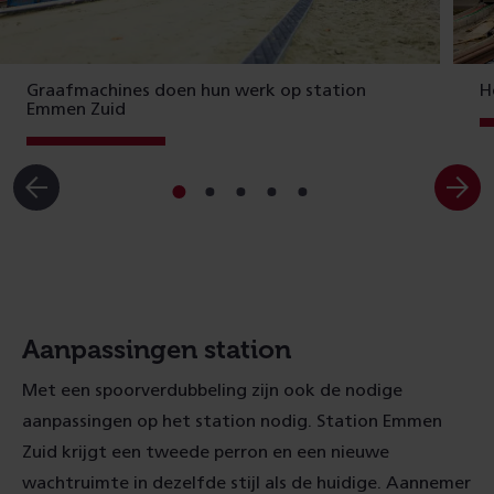
Graafmachines doen hun werk op station
H
Emmen Zuid
Ga
Ga
Ga
Ga
Ga
naar
naar
naar
naar
naar
slide
slide
slide
slide
slide
1
2
3
4
5
Aanpassingen station
Met een spoorverdubbeling zijn ook de nodige
aanpassingen op het station nodig. Station Emmen
Zuid krijgt een tweede perron en een nieuwe
wachtruimte in dezelfde stijl als de huidige. Aannemer