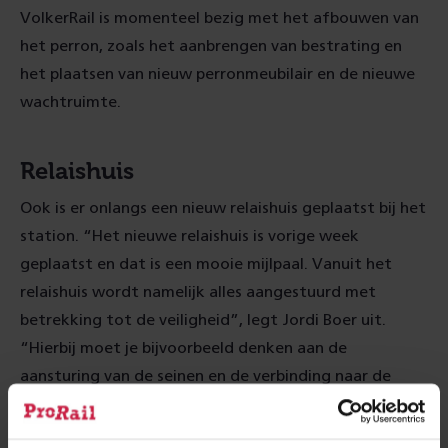
VolkerRail is momenteel bezig met het afbouwen van
het perron, zoals het aanbrengen van bestrating en
het plaatsen van nieuw perronmeubilair en de nieuwe
wachtruimte.
Relaishuis
Ook is er onlangs een nieuw relaishuis geplaatst bij het
station. “Het nieuwe relaishuis is vorige week
geplaatst en dat is een mooie mijlpaal. Vanuit het
relaishuis wordt namelijk alles aangestuurd met
betrekking tot de veiligheid”, legt Jordi Boer uit.
“Hierbij moet je bijvoorbeeld denken aan de
aansturing van de seinen en de verbinding naar de
treinverkeersleider.” Het inrichten, aansluiten en
testen van het nieuwe relaishuis gebeurt de komende