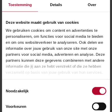
maanden. In de loop van 2022 wordt het project
Toestemming
Details
Over
opgeleverd en is station Emmen Zuid klaar voor de
toekomst.
Deze website maakt gebruik van cookies
Kijk ook even bij
We gebruiken cookies om content en advertenties te
personaliseren, om functies voor social media te bieden
en om ons websiteverkeer te analyseren. Ook delen we
informatie over jouw gebruik van onze site met onze
partners voor social media, adverteren en analyse. Deze
Emmen Zuid
partners kunnen deze gegevens combineren met andere
informatie die jij aan ze hebt verstrekt of die ze hebben
verzameld op basis van jouw gebruik van hun services.
Toestemmingsselectie
Spoorplan Noord-Nederland
Noodzakelijk
Voorkeuren