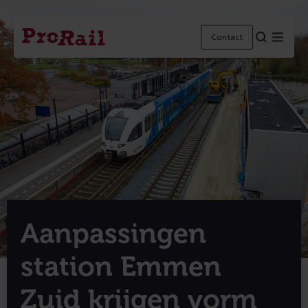
Navigatie
Homepage
Menu
Contact
ProRail
Aanpassingen
station Emmen
Zuid krijgen vorm