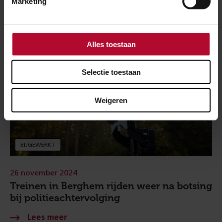
Marketing
Alles toestaan
Selectie toestaan
Weigeren
BIJGEWERKT
26 november 2024
Treinen in Berghem rijden weer na botsing
bij politieachtervolging