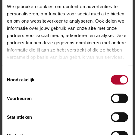
We gebruiken cookies om content en advertenties te
personaliseren, om functies voor social media te bieden
en om ons websiteverkeer te analyseren. Ook delen we
informatie over jouw gebruik van onze site met onze
partners voor social media, adverteren en analyse. Deze
partners kunnen deze gegevens combineren met andere
informatie die jij aan ze hebt verstrekt of die ze hebben
verzameld op basis van jouw gebruik van hun services.
Toestemmingsselectie
Noodzakelijk
2 oktober 2025
Voorkeuren
Fietser omgekomen na aanrijding met
trein in Tynaarlo
Statistieken