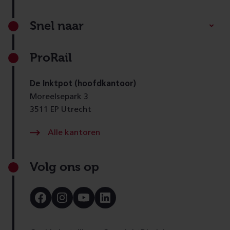
Footer
Snel naar
ProRail
De Inktpot (hoofdkantoor)
Moreelsepark 3
3511 EP Utrecht
Alle kantoren
Volg ons op
Bezoek
Bezoek
Bezoek
Bezoek
onze
onze
onze
onze
Facebook
Instagram
Youtube
LinkedIn
pagina
pagina
pagina
pagina