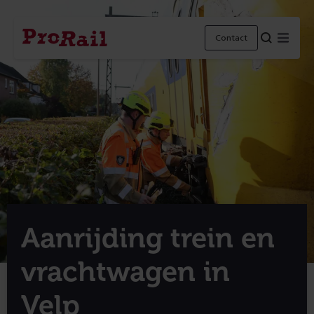
Navigatie
Homepage
Menu
Contact
ProRail
Aanrijding trein en
vrachtwagen in
Velp