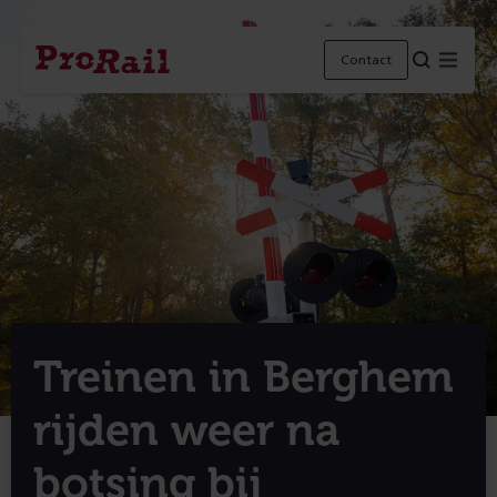
Navigatie
Homepage
Menu
Contact
ProRail
Treinen in Berghem
rijden weer na
botsing bij