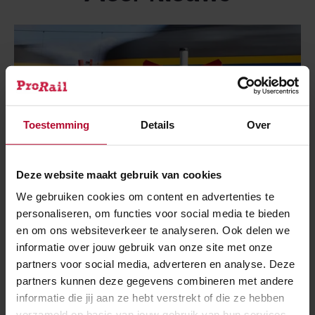
Toestemming
Details
Over
Deze website maakt gebruik van cookies
We gebruiken cookies om content en advertenties te
personaliseren, om functies voor social media te bieden
en om ons websiteverkeer te analyseren. Ook delen we
informatie over jouw gebruik van onze site met onze
2 oktober 2025
partners voor social media, adverteren en analyse. Deze
Fietser gewond na aanrijding met trein bij
partners kunnen deze gegevens combineren met andere
Boskoop
informatie die jij aan ze hebt verstrekt of die ze hebben
verzameld op basis van jouw gebruik van hun services.