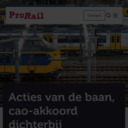
Navigatie
Homepage
Menu
Contact
ProRail
Acties van de baan,
cao-akkoord
dichterbij