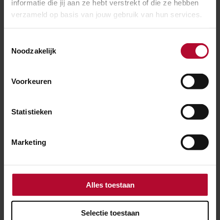
Iman Eddini nieuw lid raad van
informatie die jij aan ze hebt verstrekt of die ze hebben
commissarissen ProRail
verzameld op basis van jouw gebruik van hun services.
Toestemmingsselectie
Noodzakelijk
Voorkeuren
Statistieken
Marketing
Alles toestaan
Selectie toestaan