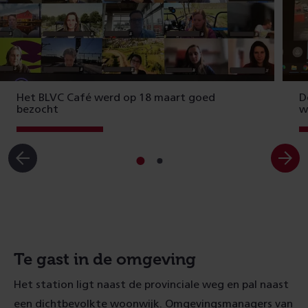
Het BLVC Café werd op 18 maart goed
D
bezocht
w
Ga
Ga
naar
naar
slide
slide
1
2
Te gast in de omgeving
Het station ligt naast de provinciale weg en pal naast
een dichtbevolkte woonwijk. Omgevingsmanagers van