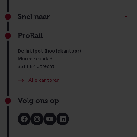
Footer
Snel naar
ProRail
De Inktpot (hoofdkantoor)
Moreelsepark 3
3511 EP Utrecht
Alle kantoren
Volg ons op
Bezoek
Bezoek
Bezoek
Bezoek
onze
onze
onze
onze
Facebook
Instagram
Youtube
LinkedIn
pagina
pagina
pagina
pagina