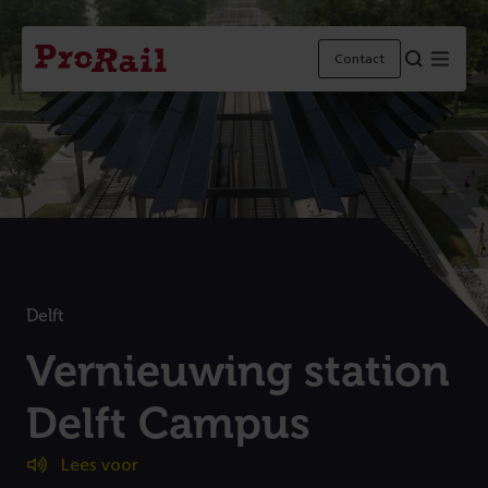
Navigatie
Homepage
Menu
Contact
ProRail
Delft
:
Vernieuwing station
Delft Campus
(
Lees voor