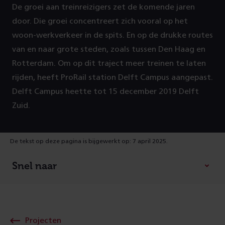
De groei aan treinreizigers zet de komende jaren
P
door. Die groei concentreert zich vooral op het
r
woon-werkverkeer in de spits. En op de drukke routes
van en naar grote steden, zoals tussen Den Haag en
o
Rotterdam. Om op dit traject meer treinen te laten
rijden, heeft ProRail station Delft Campus aangepast.
j
Delft Campus heette tot 15 december 2019 Delft
Zuid.
e
c
De tekst op deze pagina is bijgewerkt op: 7 april 2025.
t
Snel naar
g
e
Projecten