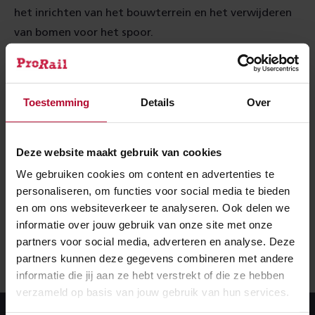
het inrichten van het bouwterrein en het verwijderen
van bomen voor het spoor.
Andere grote veranderingen volgden in 2021. Toen
ging de onderdoorgang open voor voetgangers en
fietsers, bouwden we het station en maakten we een
Toestemming
Details
Over
duurzame overkapping. In 2023 volgde dan de aanleg
van de buitenste sporen. Een jaar later sloten we de
Deze website maakt gebruik van cookies
nieuwe sporen aan.
We gebruiken cookies om content en advertenties te
personaliseren, om functies voor social media te bieden
en om ons websiteverkeer te analyseren. Ook delen we
informatie over jouw gebruik van onze site met onze
partners voor social media, adverteren en analyse. Deze
partners kunnen deze gegevens combineren met andere
informatie die jij aan ze hebt verstrekt of die ze hebben
verzameld op basis van jouw gebruik van hun services.