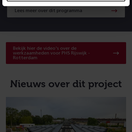
Lees meer over dit programma
Bekijk hier de video's over de
werkzaamheden voor PHS Rijswijk -
Rotterdam
Nieuws over dit project