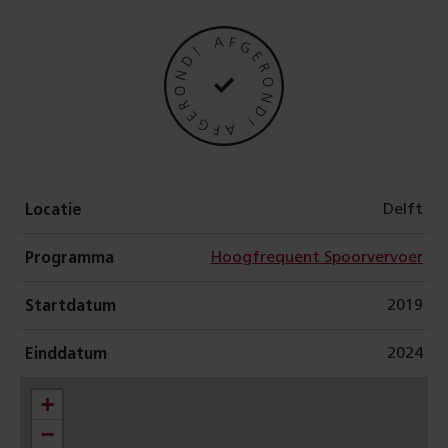
r
e
a
l
i
Delft
Locatie
s
Hoogfrequent Spoorvervoer
Programma
e
2019
Startdatum
e
2024
Einddatum
r
+
−