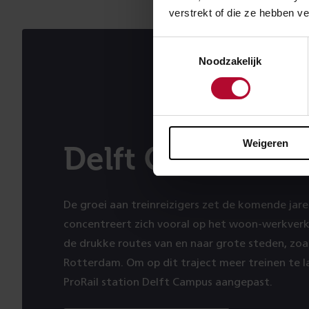
verstrekt of die ze hebben v
Toestemmingsselectie
Noodzakelijk
Weigeren
Delft Campus
De groei aan treinreizigers zet de komende jare
concentreert zich vooral op het woon-werkverke
de drukke routes van en naar grote steden, zoa
Rotterdam. Om op dit traject meer treinen te la
ProRail station Delft Campus aangepast.