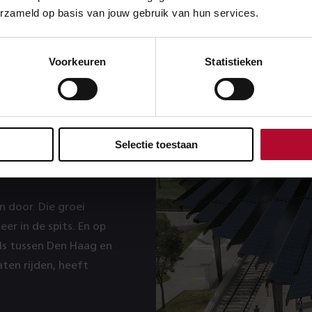
erzameld op basis van jouw gebruik van hun services.
Voorkeuren
Statistieken
Selectie toestaan
n door. Die groei
er in de spits. En op
ls tussen Den Haag en
ten rijden, heeft