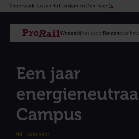
Spoorwerk tussen Rotterdam en Den Haag
Navigatie
Homepage
Wonen
bij het spoor
Reizen
over het
ProRail
Een jaar
energieneutraal
Campus
Lees voor