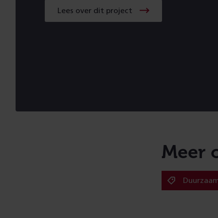
Lees over dit project
Lees
over
dit
project
Meer 
Duurzaam