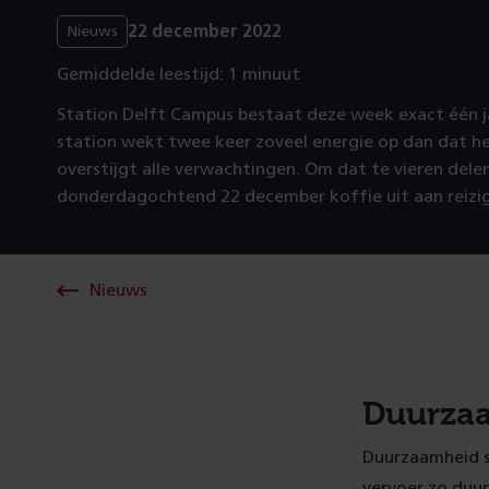
22 december 2022
Nieuws
Gemiddelde leestijd: 1 minuut
Station Delft Campus bestaat deze week exact één jaa
station wekt twee keer zoveel energie op dan dat he
overstijgt alle verwachtingen. Om dat te vieren delen
donderdagochtend 22 december koffie uit aan reizig
Nieuws
Duurzaa
Duurzaamheid st
vervoer zo duu