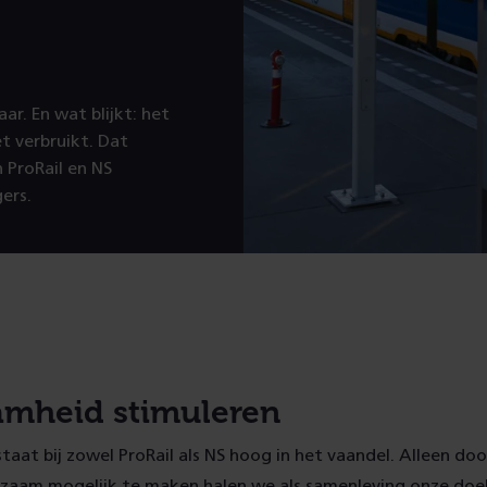
r. En wat blijkt: het
t verbruikt. Dat
 ProRail en NS
ers.
mheid stimuleren
aat bij zowel ProRail als NS hoog in het vaandel. Alleen do
rzaam mogelijk te maken halen we als samenleving onze doel