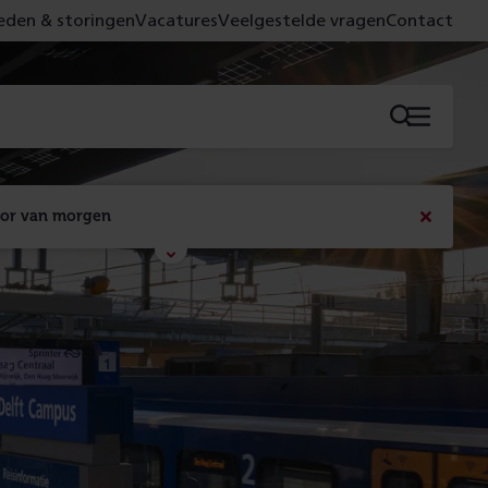
den & storingen
Vacatures
Veelgestelde vragen
Contact
Menu
oor van morgen
Bericht
sluiten
Met de campagne 'Voor 't spoor naar morgen' laten 
we zien wat er vandaag gebeurt en wat dat - 
figuurlijk gezien - morgen oplevert.
Lees meer