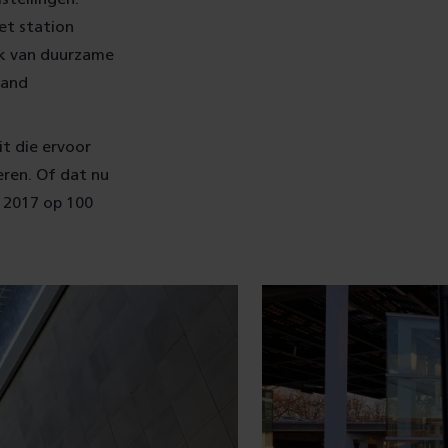
et station
ik van duurzame
wand
it die ervoor
eren. Of dat nu
ds 2017 op 100