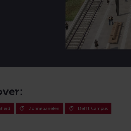
over:
heid
Zonnepanelen
Delft Campus