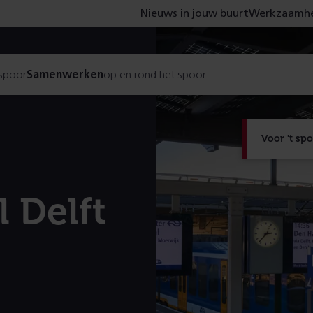
Nieuws in jouw buurt
Werkzaamhe
 spoor
Samenwerken
op en rond het spoor
Voor 't sp
 Delft