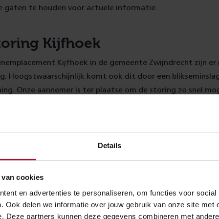
de gaten te houden voor actuele informatie.
toring Kijfhoek
nemplacement Kijfhoek in de gemeente Zwijndrecht zijn er
ing. Hoogstwaarschijnlijk komt ook dit door een blikseminslag
ng. Onze aannemer is ter plaatse om de storing zo snel mog
ekent dat er geen treinverkeer mogelijk is van Kijfhoek naar 
aven.
Details
 van cookies
ent en advertenties te personaliseren, om functies voor social
. Ook delen we informatie over jouw gebruik van onze site met 
e. Deze partners kunnen deze gegevens combineren met andere in