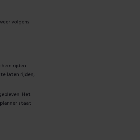
 weer volgens
nhem rijden
e laten rijden,
gebleven. Het
splanner staat