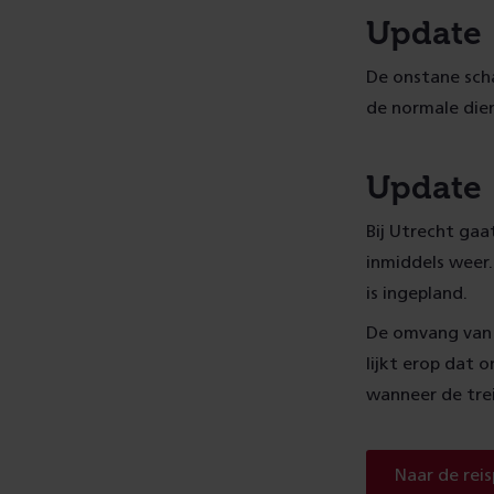
Update 
De onstane scha
de normale dien
Update 
Bij Utrecht gaa
inmiddels weer.
is ingepland.
De omvang van 
lijkt erop dat 
wanneer de trei
Naar de rei