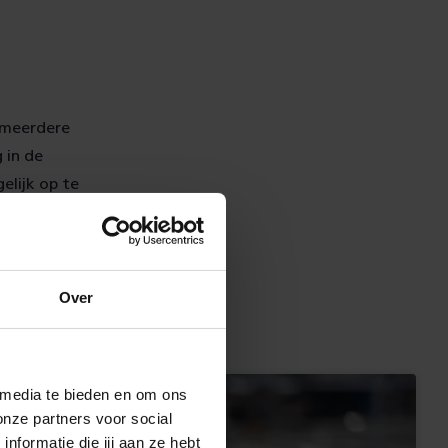
 meerdere
 in de
elijk op te
de
Over
 media te bieden en om ons
onze partners voor social
formatie die jij aan ze hebt