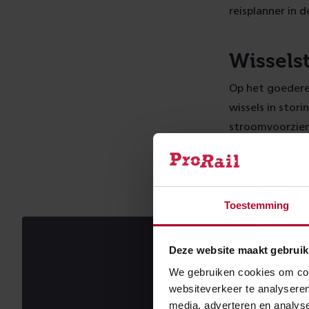
reisplanner in 
Wissels
Op het goedere
wissels in stor
stroomvoorzieni
lossen. Dit bet
Rotterdamse h
Toestemming
Deze website maakt gebruik
We gebruiken cookies om cont
websiteverkeer te analyseren
media, adverteren en analys