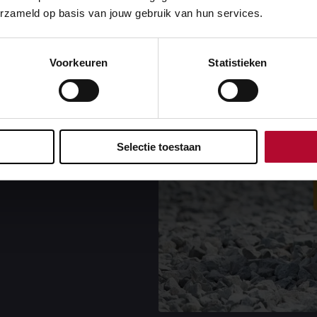
erzameld op basis van jouw gebruik van hun services.
en
Voorkeuren
Statistieken
ele situatie op het
n we alle informatie
je een toelichting over
Selectie toestaan