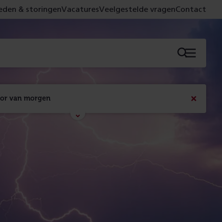
den & storingen
Vacatures
Veelgestelde vragen
Contact
Menu
oor van morgen
Bericht
sluiten
Met de campagne 'Voor 't spoor naar morgen' laten 
we zien wat er vandaag gebeurt en wat dat - 
figuurlijk gezien - morgen oplevert.
Lees meer