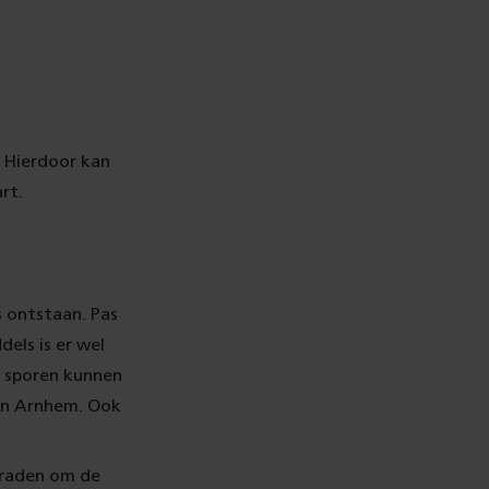
 Hierdoor kan
art.
 ontstaan. Pas
els is er wel
r sporen kunnen
 en Arnhem. Ook
eraden om de