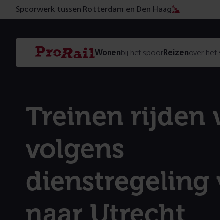
Spoorwerk tussen Rotterdam en Den Haag
Navigatie
Homepage
Wonen
bij het spoor
Reizen
over het
ProRail
Treinen rijden
volgens
dienstregeling
naar Utrecht