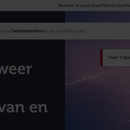
Nieuws in jouw buurt
Werkzaamhe
 spoor
Samenwerken
op en rond het spoor
Voor 't sp
 weer
 van en