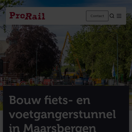
Navigatie
Homepage
Menu
Contact
ProRail
Bouw fiets- en
voetgangerstunnel
in Maarsbergen