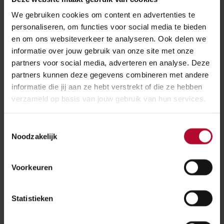
We gebruiken cookies om content en advertenties te
Werk live te volgen
personaliseren, om functies voor social media te bieden
en om ons websiteverkeer te analyseren. Ook delen we
Belangstellenden kunnen de voortgang van de
informatie over jouw gebruik van onze site met onze
werkzaamheden bij de Dorpskerk live volgen via
een
partners voor social media, adverteren en analyse. Deze
webcam
. Met de zichtbare vorderingen en geplande
partners kunnen deze gegevens combineren met andere
informatie die jij aan ze hebt verstrekt of die ze hebben
werkzaamheden werkt het project Maarsbergen
verzameld op basis van jouw gebruik van hun services.
gestaag toe naar een vernieuwde en beter ingerichte
infrastructuur in het dorp.
Toestemmingsselectie
Noodzakelijk
Meer over:
Voorkeuren
Tunnels & bruggen
Maarsbergen
Statistieken
Meer nieuws