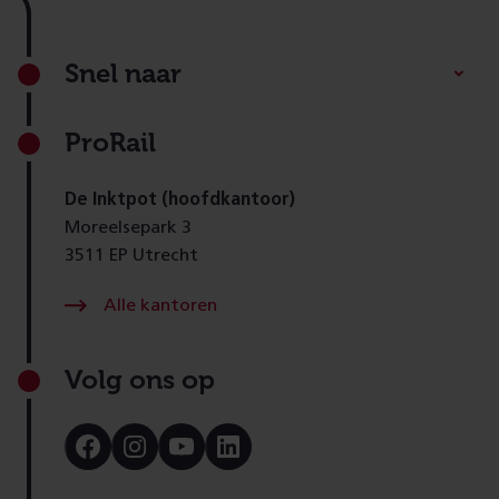
Footer
Snel naar
ProRail
De Inktpot (hoofdkantoor)
Moreelsepark 3
3511 EP Utrecht
Alle kantoren
Volg ons op
Bezoek
Bezoek
Bezoek
Bezoek
onze
onze
onze
onze
Facebook
Instagram
Youtube
LinkedIn