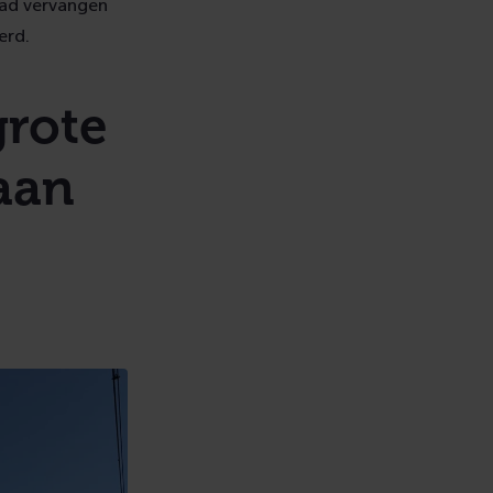
raad vervangen
erd.
rote
aan