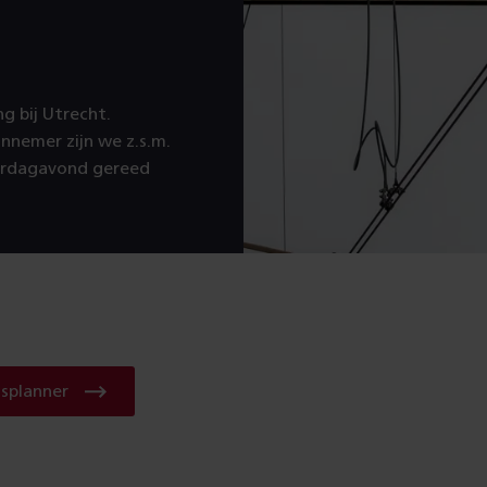
g bij Utrecht.
nnemer zijn we z.s.m.
terdagavond gereed
Check
isplanner
de
reisplanner