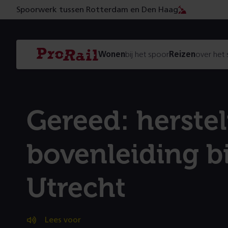
Spoorwerk tussen Rotterdam en Den Haag
Navigatie
Homepage
Wonen
bij het spoor
Reizen
over het
ProRail
Gereed: herste
bovenleiding bi
Utrecht
Lees voor