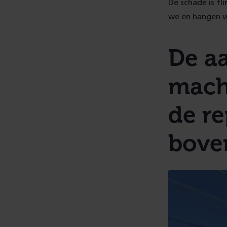
De schade is fl
we en hangen w
De a
mach
de re
boven