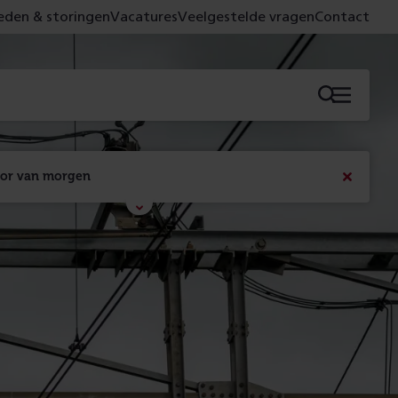
den & storingen
Vacatures
Veelgestelde vragen
Contact
Menu
oor van morgen
Bericht
sluiten
Met de campagne 'Voor 't spoor naar morgen' laten 
we zien wat er vandaag gebeurt en wat dat - 
figuurlijk gezien - morgen oplevert.
Lees meer