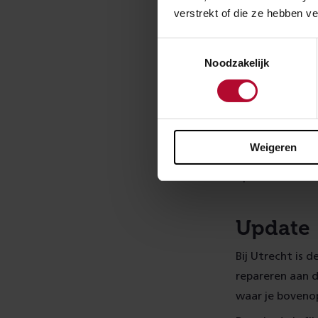
verstrekt of die ze hebben v
Toestemmingsselectie
Update 
Noodzakelijk
De schade aan d
kapotte onderd
naar de locatie
Weigeren
verwachting ten
opstarten en n
Update 
Bij Utrecht is 
repareren aan 
waar je boveno