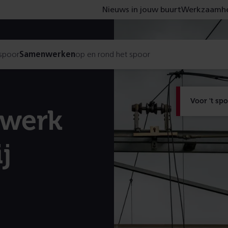
Nieuws in jouw buurt
Werkzaamhe
 spoor
Samenwerken
op en rond het spoor
Voor 't sp
lwerk
j