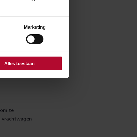
Marketing
jn nieuwe
de onderdelen
 is naar
Alles toestaan
erkeer
s om te
en vrachtwagen
.