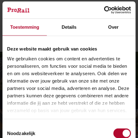
snelwegverlegging. “Fietsers en voetgangers moeten
helaas nog zo’n tien jaar geduld hebben voor ze van de
passage gebruik kunnen maken,” licht Sjaak toe.
Toestemming
Details
Over
“Maar het plafond onder de sporen ligt er in ieder
geval al.”
Deze website maakt gebruik van cookies
We gebruiken cookies om content en advertenties te
personaliseren, om functies voor social media te bieden
en om ons websiteverkeer te analyseren. Ook delen we
informatie over jouw gebruik van onze site met onze
partners voor social media, adverteren en analyse. Deze
partners kunnen deze gegevens combineren met andere
Geef toestemming voor voorkeuren om deze
Bekijk
video te bekijken
informatie die jij aan ze hebt verstrekt of die ze hebben
verzameld op basis van jouw gebruik van hun services.
Toestemmingsselectie
Noodzakelijk