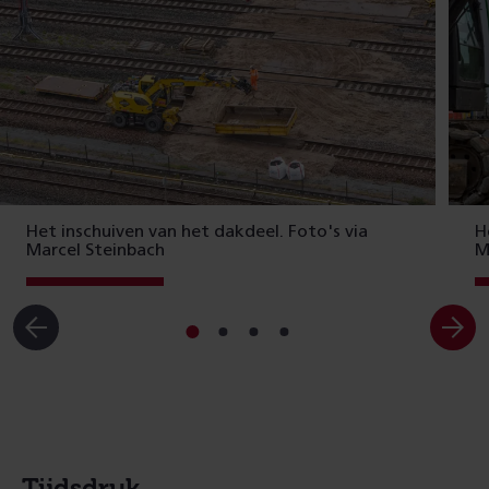
Het inschuiven van het dakdeel. Foto's via
H
Marcel Steinbach
M
Ga
Ga
Ga
Ga
naar
naar
naar
naar
slide
slide
slide
slide
1
2
3
4
Tijdsdruk