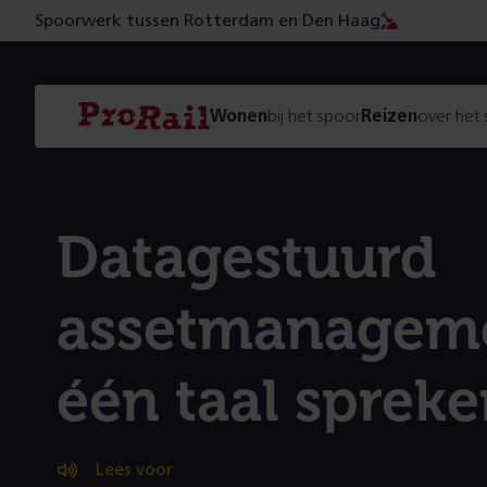
Spoorwerk tussen Rotterdam en Den Haag
Navigatie
Homepage
Wonen
bij het spoor
Reizen
over het
ProRail
Datagestuurd
assetmanagem
één taal sprek
Lees voor