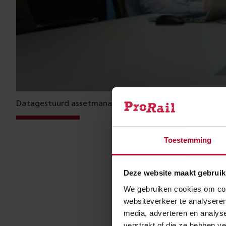
Datagestuurd assetmanagement #3: 1 taal spreken
Toestemming
In dit derde dee
taal spreken", 
Deze website maakt gebruik
samenwerken me
We gebruiken cookies om cont
websiteverkeer te analyseren
media, adverteren en analys
verstrekt of die ze hebben v