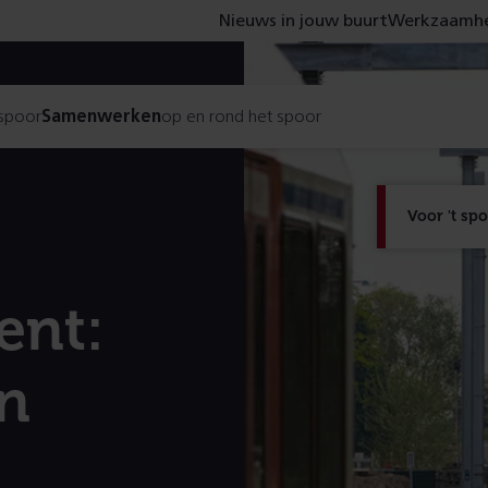
Nieuws in jouw buurt
Werkzaamhe
 spoor
Samenwerken
op en rond het spoor
Voor 't sp
ent:
en