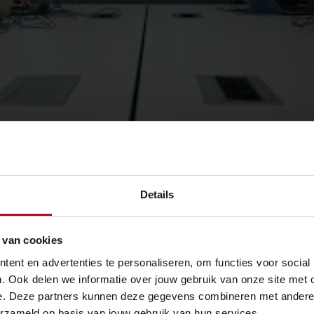
Details
l staan we stil bij de kwaliteit van de data. "Het is belangri
vindt Oscar Arias, tracémanager bij ProRail. "Zo kunnen we e
 van cookies
t verschillende partijen."
ent en advertenties te personaliseren, om functies voor social
. Ook delen we informatie over jouw gebruik van onze site met 
e. Deze partners kunnen deze gegevens combineren met andere in
erzameld op basis van jouw gebruik van hun services.