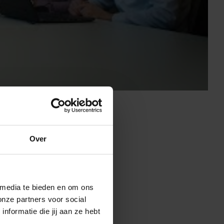
Over
jk dat we één
fficiënt
 media te bieden en om ons
onze partners voor social
formatie die jij aan ze hebt