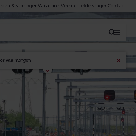
den & storingen
Vacatures
Veelgestelde vragen
Contact
Menu
oor van morgen
Bericht
sluiten
Met de campagne 'Voor 't spoor naar morgen' laten 
we zien wat er vandaag gebeurt en wat dat - 
figuurlijk gezien - morgen oplevert.
Lees meer