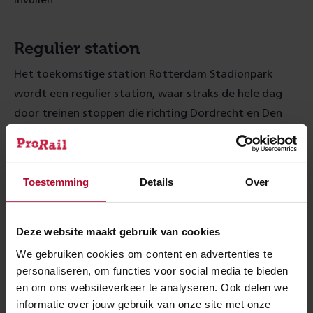
invullen.
Regulier station
Het toekomstige station Rotterdam Stadionpark
wordt een regulier station, waar straks de hele dag
door treinen stoppen die richting Dordrecht en Den
Haag rijden. Over een aantal jaren kunnen reizigers
hier gemakkelijk overstappen van de trein naar de
tram of bus en andersom. Er komt een nieuwe
Toestemming
Details
Over
loopbrug om de sporen over te steken en om naar de
perrons te gaan. Ook komt er een tramviaduct en een
aparte loopbrug voor evenementen in De Kuip.
Deze website maakt gebruik van cookies
We gebruiken cookies om content en advertenties te
personaliseren, om functies voor social media te bieden
en om ons websiteverkeer te analyseren. Ook delen we
informatie over jouw gebruik van onze site met onze