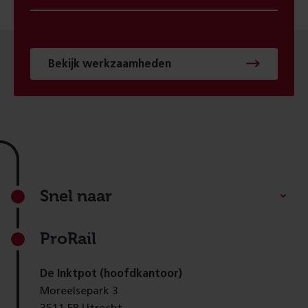
Bekijk werkzaamheden
Footer
Snel naar
ProRail
De Inktpot (hoofdkantoor)
Moreelsepark 3
3511 EP Utrecht