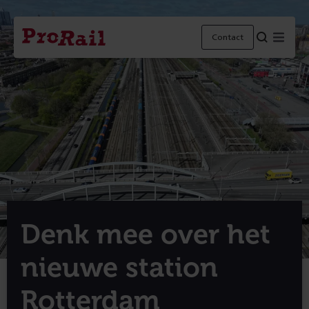
Navigatie
Homepage
Menu
Contact
ProRail
Denk mee over het
nieuwe station
Rotterdam