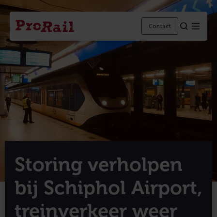
Navigatie
Homepage
Menu
Contact
ProRail
Storing verholpen
bij Schiphol Airport,
treinverkeer weer