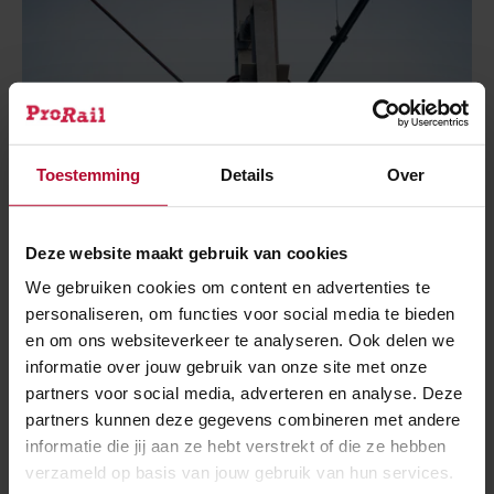
Toestemming
Details
Over
Deze website maakt gebruik van cookies
We gebruiken cookies om content en advertenties te
personaliseren, om functies voor social media te bieden
en om ons websiteverkeer te analyseren. Ook delen we
3 augustus 2026
informatie over jouw gebruik van onze site met onze
Kapotte bovenleiding tussen Amsterdam
partners voor social media, adverteren en analyse. Deze
en Schiphol
partners kunnen deze gegevens combineren met andere
informatie die jij aan ze hebt verstrekt of die ze hebben
verzameld op basis van jouw gebruik van hun services.