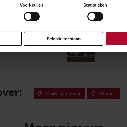
Voorkeuren
Statistieken
Lees ook eens
Selectie toestaan
Toegankelijkheid
Driehuis
over:
Werkzaamheden
Driehuis