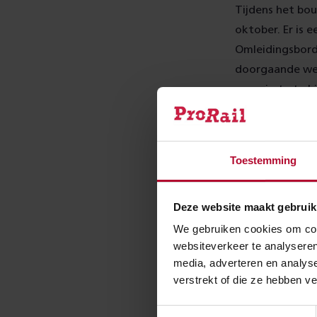
Tijdens het bou
oktober. Er is 
Omleidingsborde
doorgaande weg
om ruimte te bi
bewoners even 
gevaarlijk.
Toestemming
Geen tr
Deze website maakt gebruik
In het weekend 
zaterdagochten
We gebruiken cookies om cont
websiteverkeer te analyseren
overkappingen 
media, adverteren en analys
komen later de 
verstrekt of die ze hebben v
hierover.
Toestemmingsselectie