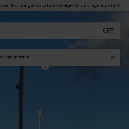
den & storingen
Vacatures
Veelgestelde vragen
Contact
Menu
oor van morgen
Bericht
sluiten
Met de campagne 'Voor 't spoor naar morgen' laten 
we zien wat er vandaag gebeurt en wat dat - 
figuurlijk gezien - morgen oplevert.
Lees meer