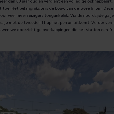
meer dan 60 jaar oud en verdient een volledige opknapbeurt
 toe. Het belangrijkste is de bouw van de twee liften. Dez
oor veel meer reizigers toegankelijk. Via de noordzijde ga je 
na je met de tweede lift op het perron uitkomt. Verder ver
uwen we doorzichtige overkappingen die het station een fri