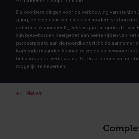
Gemiddelde leestijd: 1 minuut
De voorbereidingen voor de verbouwing van station Dri
gang, op weg naar een nieuw en modern station dat t
iedereen. Aannemer K_Dekker gaat in opdracht van Pro
zijn bouwborden neergezet aan beide zijden van het 
parkeerplaats aan de noordkant richt de aannemer d
komende maanden kunnen reizigers en bewoners uit d
hebben van de verbouwing. Uiteraard doen we ons be
mogelijk te beperken.
Nieuws
Comple