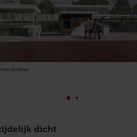
tion Driehuis
Ga
Ga
naar
naar
slide
slide
1
2
ijdelijk dicht