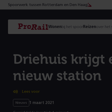
Spoorwerk tussen Rotterdam en Den Haag
Navigatie
Homepage
Wonen
bij het spoor
Reizen
over het
ProRail
Driehuis krijgt
nieuw station
Lees voor
1 maart 2021
Nieuws