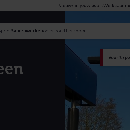
Nieuws in jouw buurt
Werkzaamhe
 spoor
Samenwerken
op en rond het spoor
Voor 't sp
 een