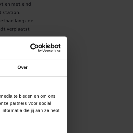
ot en met eind
 station.
oetpad langs de
dt verplaatst
 reizigers en
eden is te
Over
 nacht door van
wijderen de
 media te bieden en om ons
onze partners voor social
mwanden, Hierin
formatie die jij aan ze hebt
informatie