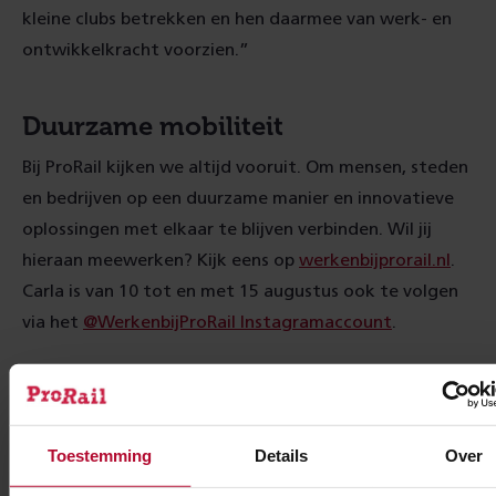
kleine clubs betrekken en hen daarmee van werk- en
ontwikkelkracht voorzien.”
Duurzame mobiliteit
Bij ProRail kijken we altijd vooruit. Om mensen, steden
en bedrijven op een duurzame manier en innovatieve
oplossingen met elkaar te blijven verbinden. Wil jij
hieraan meewerken? Kijk eens op
werkenbijprorail.nl
.
Carla is van 10 tot en met 15 augustus ook te volgen
via het
@WerkenbijProRail Instagramaccount
.
Toestemming
Details
Over