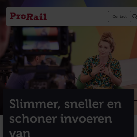
Navigatie
Homepage
Contact
ProRail
Slimmer, sneller en
schoner invoeren
van