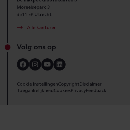
Moreelsepark 3
3511 EP Utrecht
Alle kantoren
Volg ons op
Bezoek
Bezoek
Bezoek
Bezoek
onze
onze
onze
onze
Facebook
Instagram
Youtube
LinkedIn
pagina
pagina
pagina
pagina
Cookie instellingen
Copyright
Disclaimer
Toegankelijkheid
Cookies
Privacy
Feedback