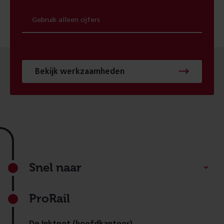
Bekijk werkzaamheden
Footer
Snel naar
ProRail
De Inktpot (hoofdkantoor)