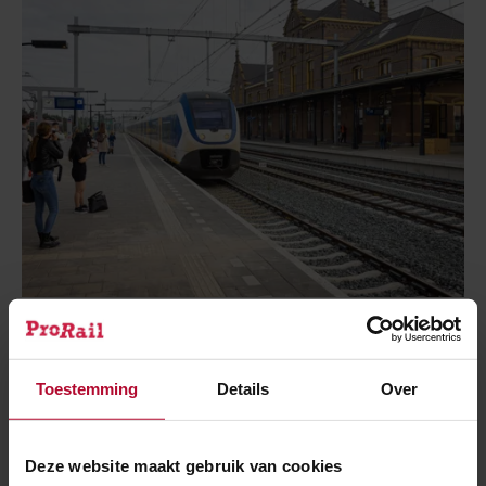
30 juli 2026
Elf dagen hinder voor reizigers tussen
Utrecht en ’s-Hertogenbosch
Toestemming
Details
Over
Deze website maakt gebruik van cookies