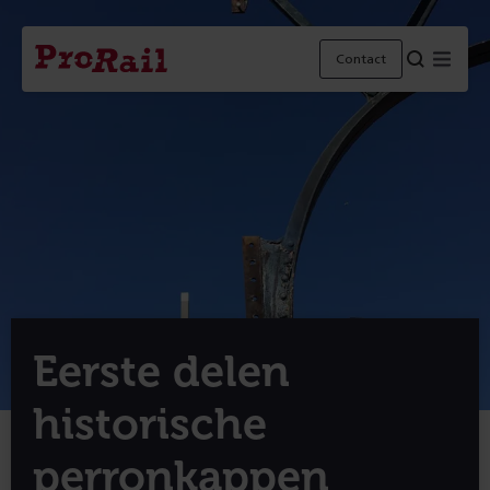
Navigatie
Homepage
Menu
Contact
ProRail
Eerste delen
historische
perronkappen