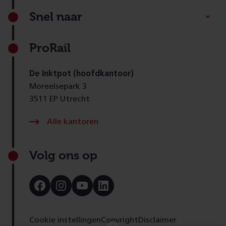
Footer
Snel naar
ProRail
De Inktpot (hoofdkantoor)
Moreelsepark 3
3511 EP Utrecht
Alle kantoren
Volg ons op
Bezoek
Bezoek
Bezoek
Bezoek
onze
onze
onze
onze
Facebook
Instagram
Youtube
LinkedIn
pagina
pagina
pagina
pagina
Cookie instellingen
Copyright
Disclaimer