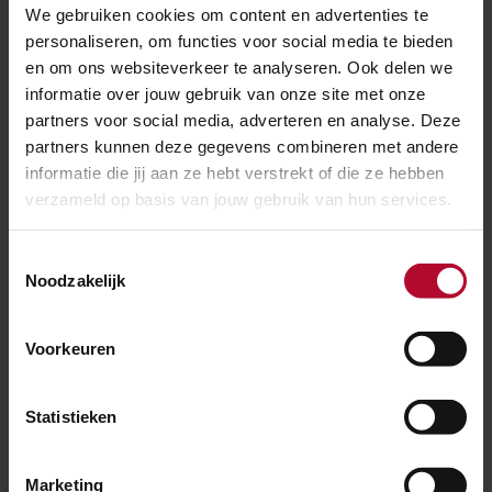
We gebruiken cookies om content en advertenties te
personaliseren, om functies voor social media te bieden
en om ons websiteverkeer te analyseren. Ook delen we
informatie over jouw gebruik van onze site met onze
partners voor social media, adverteren en analyse. Deze
partners kunnen deze gegevens combineren met andere
informatie die jij aan ze hebt verstrekt of die ze hebben
verzameld op basis van jouw gebruik van hun services.
Toestemmingsselectie
Noodzakelijk
Voorkeuren
27 juli 2026
Meer ruimte voor reizigers op station
Weesp
Statistieken
Marketing