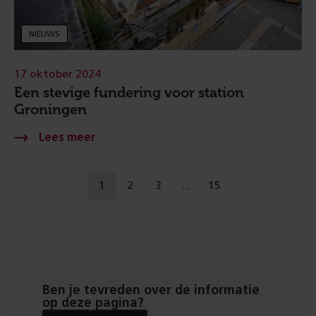
NIEUWS
17 oktober 2024
Een stevige fundering voor station
Groningen
Naar
1
2
3
15
u
ga
ga
ga
een
bent
naar
naar
naar
andere
op
pagina
pagina
pagina
pagina
pagina
Ben je tevreden over de informatie
op deze pagina?