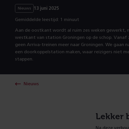
13 juni 2025
Nieuws
Gemiddelde leestijd: 1 minuut
Aan de oostkant wordt al ruim zes weken gewerkt, 
westkant van station Groningen op de schop. Vanaf z
geen Arriva-treinen meer naar Groningen. We gaan n
een doorkoppelstation maken, waar reizigers niet m
stappen.
Nieuws
Lekker b
Na deze verbouw