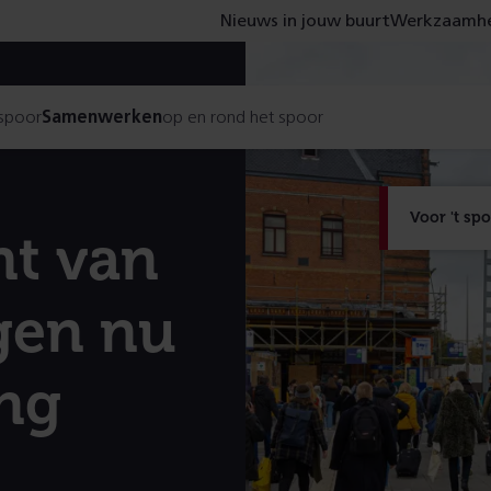
Nieuws in jouw buurt
Werkzaamhe
 spoor
Samenwerken
op en rond het spoor
Voor 't sp
nt van
gen nu
ng