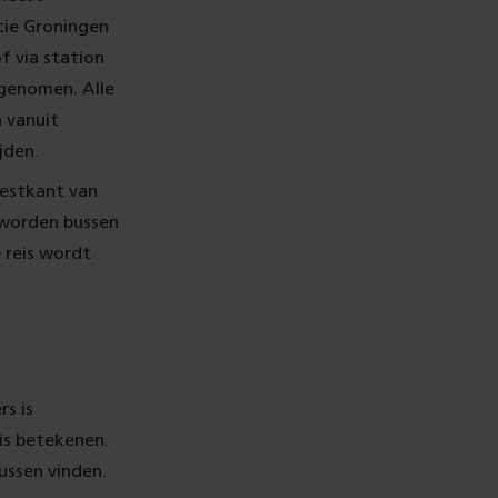
ncie Groningen
of via station
genomen. Alle
 vanuit
jden.
westkant van
 worden bussen
e reis wordt
rs is
is betekenen.
ussen vinden.