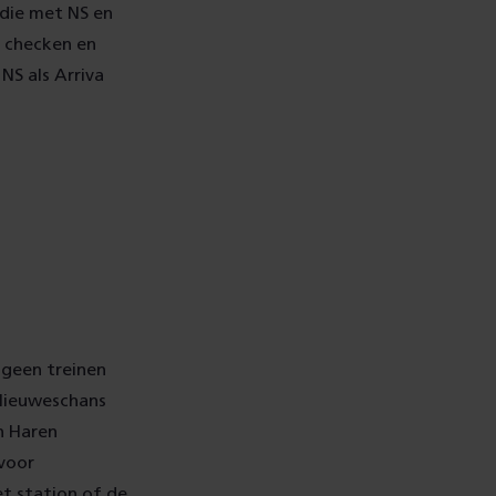
 die met NS en
e checken en
NS als Arriva
r geen treinen
 Nieuweschans
n Haren
 voor
t station of de