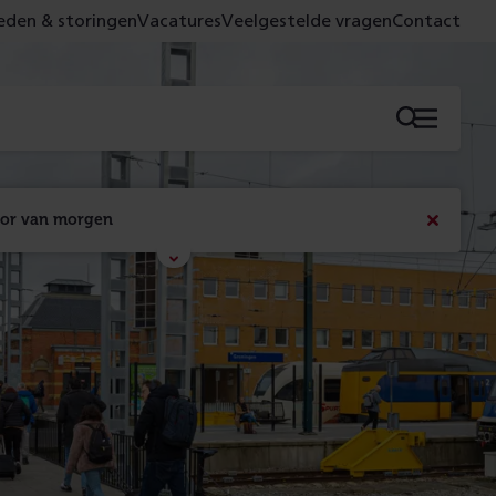
den & storingen
Vacatures
Veelgestelde vragen
Contact
Menu
oor van morgen
Bericht
sluiten
Met de campagne 'Voor 't spoor naar morgen' laten 
we zien wat er vandaag gebeurt en wat dat - 
figuurlijk gezien - morgen oplevert.
Lees meer