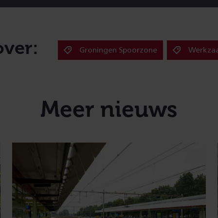
over:
Groningen Spoorzone
Werkza
Meer nieuws