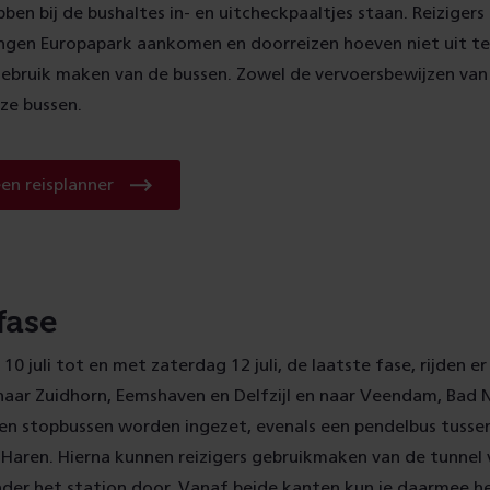
bben bij de bushaltes in- en uitcheckpaaltjes staan. Reizigers
ingen Europapark aankomen en doorreizen hoeven niet uit t
ebruik maken van de bussen. Zowel de vervoersbewijzen van 
eze bussen.
Raadpleeg
en reisplanner
een
reisplanner
fase
0 juli tot en met zaterdag 12 juli, de laatste fase, rijden e
naar Zuidhorn, Eemshaven en Delfzijl en naar Veendam, Bad
 en stopbussen worden ingezet, evenals een pendelbus tusse
Haren. Hierna kunnen reizigers gebruikmaken van de tunnel
der het station door. Vanaf beide kanten kun je daarmee he