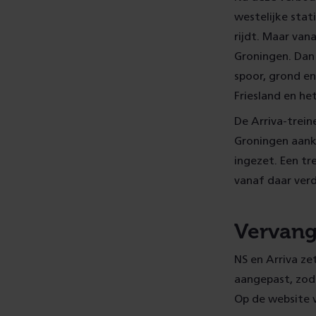
westelijke stat
rijdt. Maar vana
Groningen. Dan
spoor, grond e
Friesland en he
De Arriva-trein
Groningen aank
ingezet. Een tr
vanaf daar ver
Vervang
NS en Arriva ze
aangepast, zod
Op de website