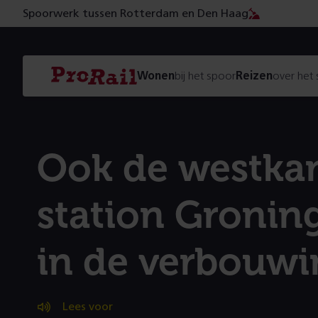
Spoorwerk tussen Rotterdam en Den Haag
Navigatie
Homepage
Wonen
bij het spoor
Reizen
over het
ProRail
Ook de westka
station Gronin
in de verbouwi
Lees voor