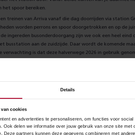
 het spoor bereiken.
n treinen van Arriva vanaf die dag doorrijden via station G
eden worden perrons en spoor doorgetrokken en op de juis
j de ingereden busonderdoorgang zijn we ook een heel eind
 het busstation aan de zuidzijde. Daar wordt de komende ma
e verwachting is dat deze halverwege 2026 in gebruik geno
Details
 van cookies
ent en advertenties te personaliseren, om functies voor social
. Ook delen we informatie over jouw gebruik van onze site met 
e. Deze partners kunnen deze gegevens combineren met andere in