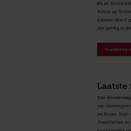
NS en Arriva he
Arriva op Gron
kunnen direct g
zijn geldig in d
Raadpleeg e
Laatste 
Van donderdag 1
van Groningen 
en Assen. Snel-
Transferium en 
voetgangers on