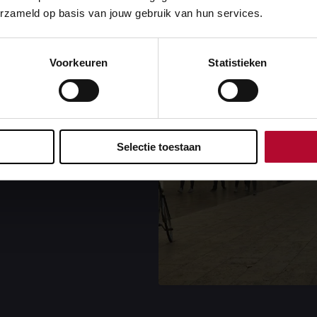
orzone
erzameld op basis van jouw gebruik van hun services.
Voorkeuren
Statistieken
Groningen. Met de
, fietstunnel,
uw busstation maken
Selectie toestaan