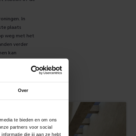
roningen. In
te plaats
 op weg met het
anden verder
men kan
Over
 media te bieden en om ons
onze partners voor social
formatie die jij aan ze hebt