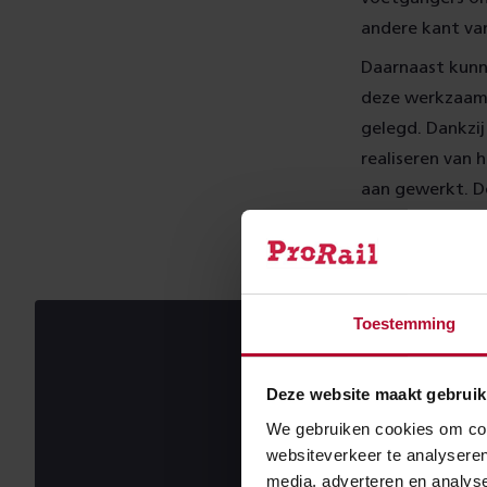
andere kant van
Daarnaast kunne
deze werkzaamh
gelegd. Dankzi
realiseren van
aan gewerkt. D
worden.
Toestemming
Deze website maakt gebruik
We gebruiken cookies om cont
websiteverkeer te analyseren
media, adverteren en analys