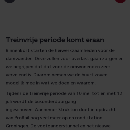
Ga
Ga
Ga
naar
naar
naar
slide
slide
slide
1
2
3
Treinvrije periode komt eraan
Binnenkort starten de heiwerkzaamheden voor de
damwanden. Deze zullen voor overlast gaan zorgen en
we begrijpen dat dat voor de omwonenden zeer
vervelend is. Daarom nemen we de buurt zoveel
mogelijk mee in wat we doen en waarom.
Tijdens de treinvrije periode van 10 mei tot en met 12
juli wordt de busonderdoorgang
ingeschoven. Aannemer Strukton doet in opdracht
van ProRail nog veel meer op en rond station
Groningen. De voetgangerstunnel en het nieuwe