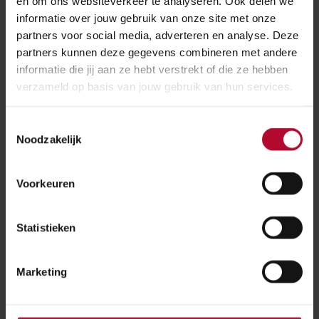
en om ons websiteverkeer te analyseren. Ook delen we
de
informatie over jouw gebruik van onze site met onze
reisplanner
partners voor social media, adverteren en analyse. Deze
partners kunnen deze gegevens combineren met andere
Meer over:
informatie die jij aan ze hebt verstrekt of die ze hebben
verzameld op basis van jouw gebruik van hun services.
Tunnels & bruggen
Toestemmingsselectie
Groningen Spoorzone
Noodzakelijk
Meer nieuws
Voorkeuren
Statistieken
Marketing