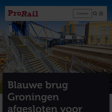
Navigatie
Homepage
Menu
Contact
ProRail
Blauwe brug
Groningen
afgesloten voor