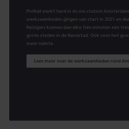
ProRail werkt hard in en om station Amsterdam
werkzaamheden gingen van start in 2021 en dur
Reizigers kunnen dan elke tien minuten een tre
grote steden in de Randstad. Ook voor het go
meer ruimte.
Lees meer over de werkzaamheden rond A
Lees
meer
over
de
werkzaamheden
rond
Amsterdam