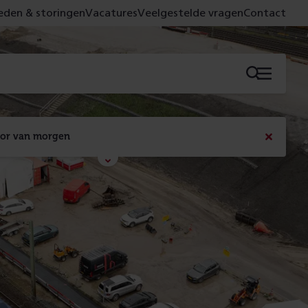
den & storingen
Vacatures
Veelgestelde vragen
Contact
Menu
oor van morgen
Bericht
sluiten
Met de campagne 'Voor 't spoor naar morgen' laten 
we zien wat er vandaag gebeurt en wat dat - 
figuurlijk gezien - morgen oplevert.
Lees meer