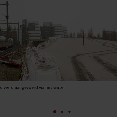
d werd aangevoerd via het water
Ga
Ga
Ga