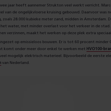
ee jaar heeft aannemer Strukton veel werkt verricht. Marce
eel van de ongelijkvloerse kruising gebouwd. Daarvoor was 
g, zoals 28.000 kubieke meter zand, midden in Amsterdam. 
het water, met minder overlast voor het verkeer in de stad.
en verzinnen, maakt het werken op deze plek extra speciaal
 ingezet op emissieloos bouwen. Er is tot 60 procent minder
at komt onder meer door enkel te werken met
HVO100-bra
veel mogelijk elektrisch materieel. Bijvoorbeeld de eerste el
n
van Nederland.