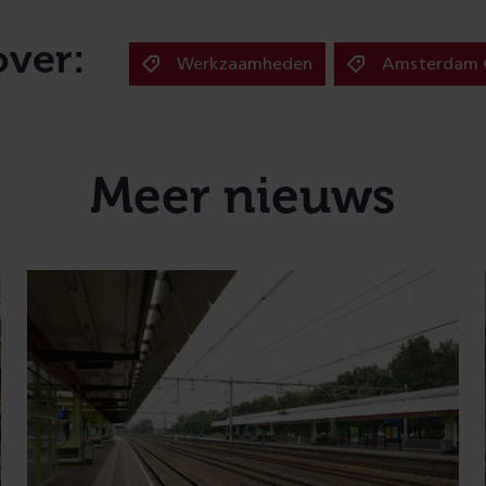
over:
Werkzaamheden
Amsterdam C
Meer nieuws