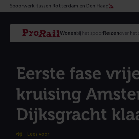
Spoorwerk tussen Rotterdam en Den Haag
Navigatie
Homepage
Wonen
bij het spoor
Reizen
over het
ProRail
Eerste fase vrij
kruising Amst
Dijksgracht kla
Lees voor