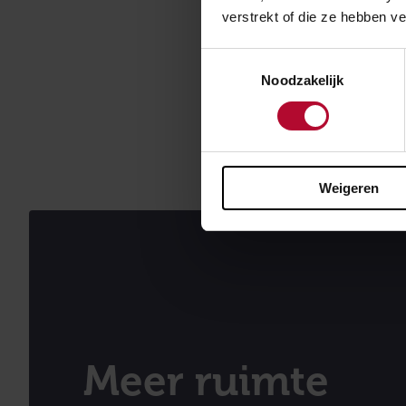
verstrekt of die ze hebben v
eerder rangeert
sporen komen en
Toestemmingsselectie
hoeven ze in de
Noodzakelijk
makkelijker van
corridors. Daar
meter lang.
Weigeren
Meer ruimte