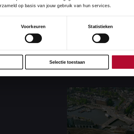
erzameld op basis van jouw gebruik van hun services.
errein Dijksgracht lag. Door de tunnel van deze vrije kruisin
 vier sporen eroverheen. Zo kunnen treinen elkaar ongelijkv
 toekomst niet langer op elkaar te wachten. Treinen rijden d
Voorkeuren
Statistieken
 en naar Amsterdam Centraal. Ook rijden de treinen straks 
door is er minder kans op verstoring. De vrije kruising wordt 
Selectie toestaan