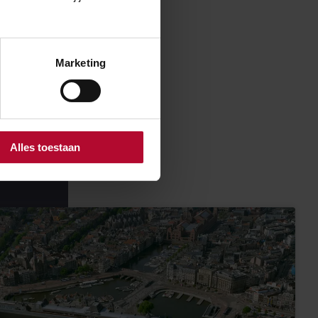
g zullen twee
loers kruisen en
an sneller en
Marketing
op vaste
in totaal 125
Alles toestaan