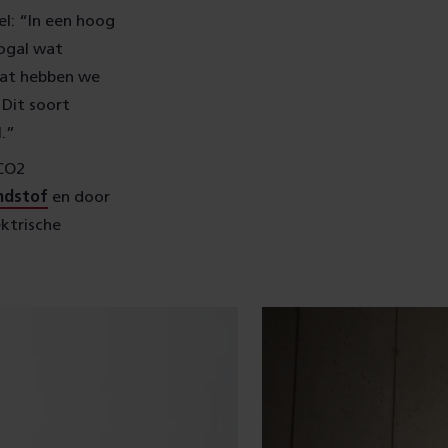
l: “In een hoog
nogal wat
Dat hebben we
 Dit soort
.”
 CO2
ndstof
en door
ektrische