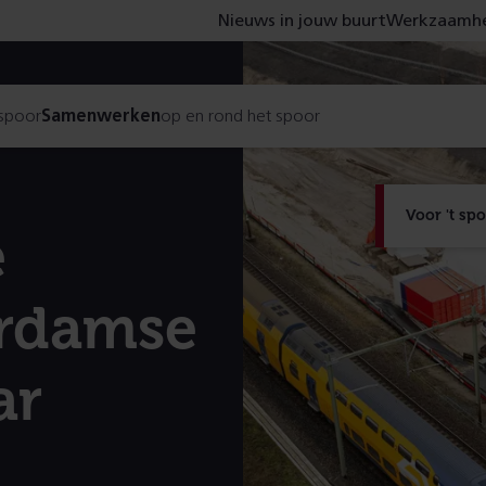
Nieuws in jouw buurt
Werkzaamhe
 spoor
Samenwerken
op en rond het spoor
Voor 't sp
e
erdamse
ar