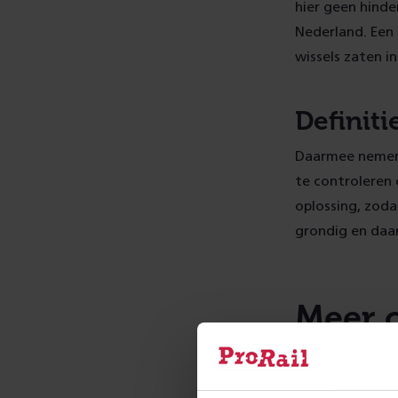
hier geen hinde
Nederland. Een 
wissels zaten i
Definiti
Daarmee nemen 
te controleren 
oplossing, zoda
grondig en daar
Meer 