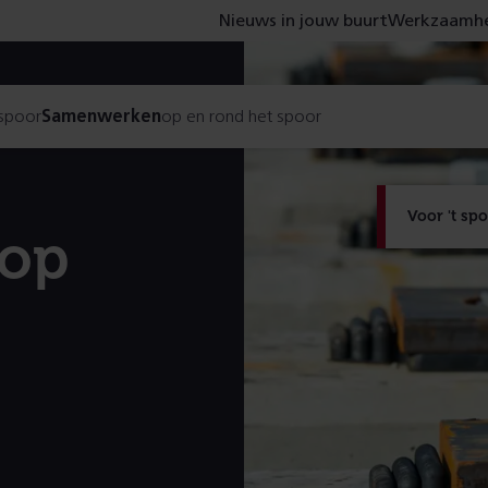
Nieuws in jouw buurt
Werkzaamhe
 spoor
Samenwerken
op en rond het spoor
Voor 't sp
 op