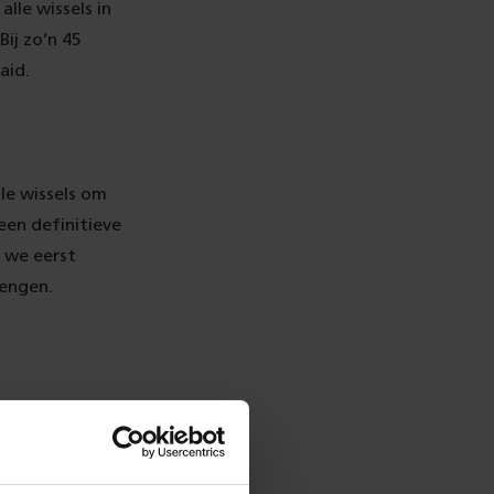
lle wissels in
ij zo’n 45
aid.
le wissels om
een definitieve
n we eerst
rengen.