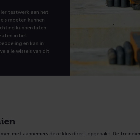
ier testwerk aan het
ssels moeten kunnen
ichting kunnen laten
zaten in het
bedoeling en kan in
e alle wissels van dit
ien
samen met aannemers deze klus direct opgepakt. De treindie