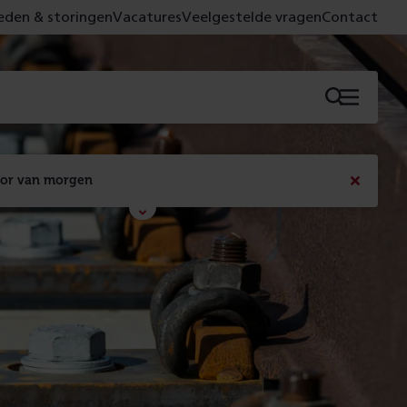
den & storingen
Vacatures
Veelgestelde vragen
Contact
Menu
oor van morgen
Bericht
sluiten
Met de campagne 'Voor 't spoor naar morgen' laten 
we zien wat er vandaag gebeurt en wat dat - 
figuurlijk gezien - morgen oplevert.
Lees meer