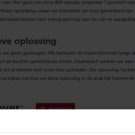
r van. Het gaat om circa 400 wissels, ongeveer 7 procent van a
flinke spoedklus, waar we inmiddels ver mee gevorderd zijn. B
nderdaad bouten niet stevig genoeg vast en zijn ze aangedra
eve oplossing
we geen genoegen. We herhalen de inspectieronde langs al
of de bouten goed blijven zitten. Daarnaast werken we aan 
t dit probleem niet meer kan optreden. Die oplossing teste
na kijken we hoe we deze oplossing in de praktijk kunnen b
over:
Veiligheid