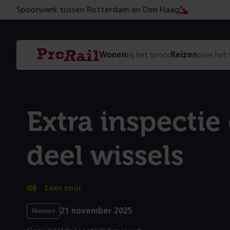
Spoorwerk tussen Rotterdam en Den Haag
Navigatie
Homepage
Wonen
bij het spoor
Reizen
over het
ProRail
Extra inspectie
deel wissels
Lees voor
21 november 2025
Nieuws