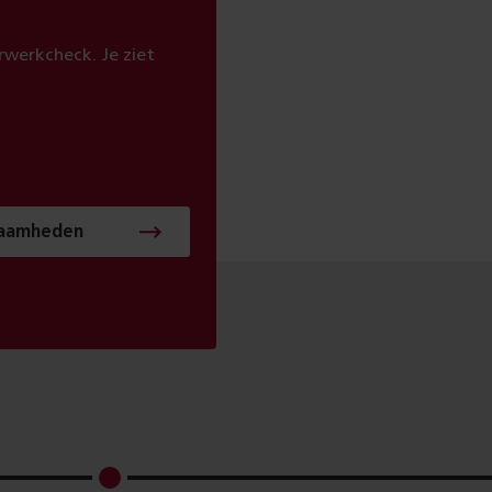
werkcheck. Je ziet
zaamheden