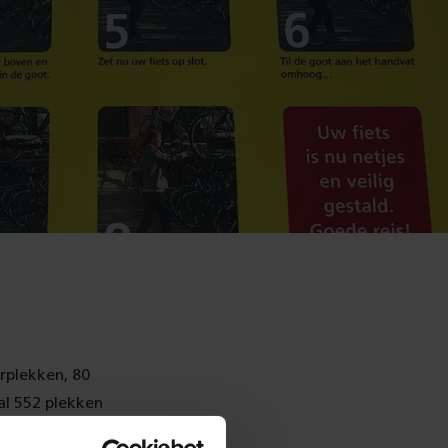
rplekken, 80
al 552 plekken