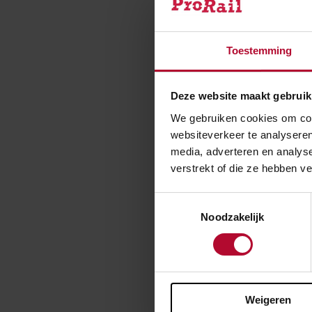
Gemak v
Toestemming
Sinds 2000 zijn
gemoderniseerd
Deze website maakt gebruik
dreigt een teko
We gebruiken cookies om cont
1,2 miljoen tre
websiteverkeer te analyseren
fiets naar z’n
media, adverteren en analys
250.000 nieuwe
verstrekt of die ze hebben v
van Infrastruct
Toestemmingsselectie
Noodzakelijk
Ben je t
Weigeren