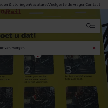
den & storingen
Vacatures
Veelgestelde vragen
Contact
Menu
oor van morgen
Bericht
sluiten
Met de campagne 'Voor 't spoor naar morgen' laten 
we zien wat er vandaag gebeurt en wat dat - 
figuurlijk gezien - morgen oplevert.
Lees meer