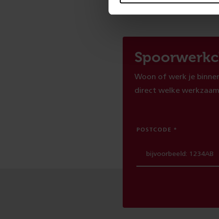
Spoorwerkc
Woon of werk je binnen
direct welke werkzaam
POSTCODE