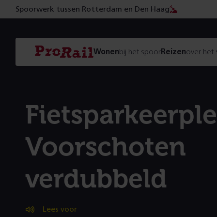
Spoorwerk tussen Rotterdam en Den Haag
Navigatie
Homepage
Wonen
bij het spoor
Reizen
over het
ProRail
Fietsparkeerpl
Voorschoten
verdubbeld
Lees voor