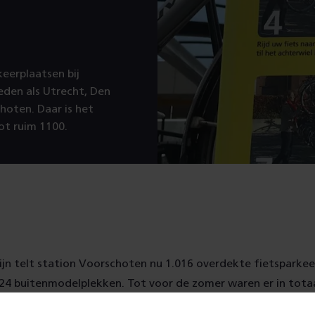
keerplaatsen bij
teden als Utrecht, Den
hoten. Daar is het
ot ruim 1100.
ijn telt station Voorschoten nu 1.016 overdekte fietsparkee
 24 buitenmodelplekken. Tot voor de zomer waren er in tota
tallen.