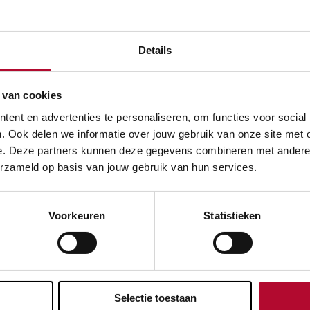
an deur tot deur
Details
 er landelijk 450.000 fietsparkeervoorzieningen nieuw gebou
 op ruim 400 stations. In 2000 waren dat er nog 200.000 D
 van cookies
rt aan fietsparkeerplekken bij stations.
Nu al komt 50% van 
ent en advertenties te personaliseren, om functies voor social
inreizigers op de fiets naar het station. En 15% gaat vanuit 
. Ook delen we informatie over jouw gebruik van onze site met 
 eindbestemming.
ProRail en NS willen daarom dat er de kome
e. Deze partners kunnen deze gegevens combineren met andere in
 voorzieningen worden bijgebouwd.
Dat doen we samen met 
erzameld op basis van jouw gebruik van hun services.
uur en Waterstaat, gemeenten en provincies.
Voorkeuren
Statistieken
evreden over de informatie op deze pagina?
Ja
Selectie toestaan