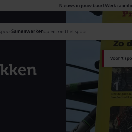
Nieuws in jouw buurt
Werkzaamhe
 spoor
Samenwerken
op en rond het spoor
Voor 't sp
ekken