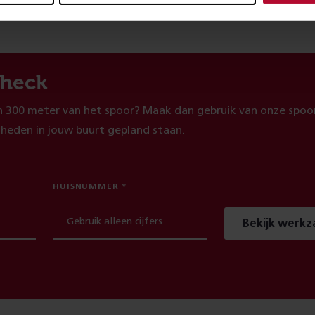
heck
 300 meter van het spoor? Maak dan gebruik van onze spoor
heden in jouw buurt gepland staan.
HUISNUMMER
Bekijk werk