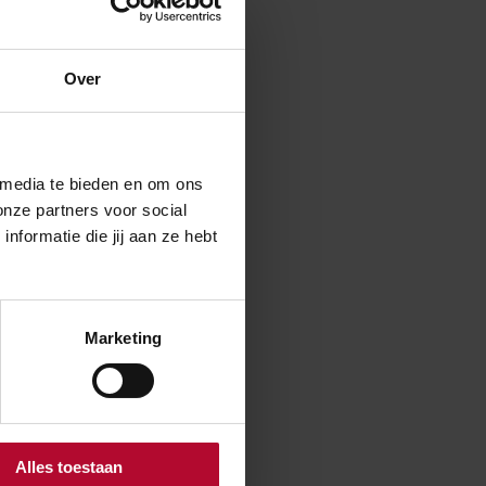
Over
wd en
e komende jaren
de dagelijkse
 media te bieden en om ons
de trein met de
onze partners voor social
nde 10 jaar
formatie die jij aan ze hebt
het ministerie
Marketing
Nee
Alles toestaan