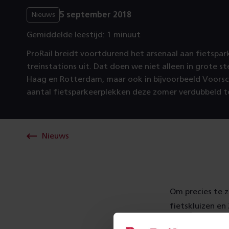
5 september 2018
Nieuws
Gemiddelde leestijd: 1 minuut
ProRail breidt voortdurend het arsenaal aan fietspar
treinstations uit. Dat doen we niet alleen in grote s
Haag en Rotterdam, maar ook in bijvoorbeeld Voorsc
aantal fietsparkeerplekken deze zomer verdubbeld t
Nieuws
Om precies te z
fietskluizen en
om de fiets te s