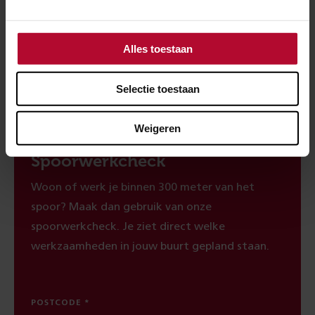
Ben je tevreden over de informatie op
deze pagina?
Alles toestaan
Ja
Nee
Selectie toestaan
Weigeren
Spoorwerkcheck
Woon of werk je binnen 300 meter van het
spoor? Maak dan gebruik van onze
spoorwerkcheck. Je ziet direct welke
werkzaamheden in jouw buurt gepland staan.
POSTCODE