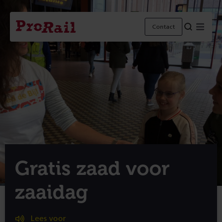
Navigatie
Homepage
Menu
Contact
ProRail
Gratis zaad voor
zaaidag
Lees voor