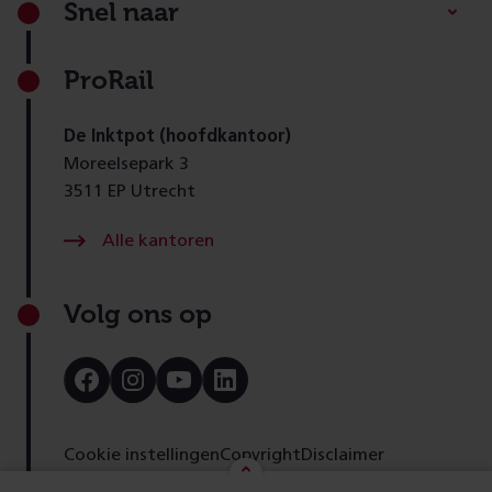
Snel naar
ProRail
De Inktpot (hoofdkantoor)
Moreelsepark 3
3511 EP Utrecht
Alle kantoren
Volg ons op
Bezoek
Bezoek
Bezoek
Bezoek
onze
onze
onze
onze
Facebook
Instagram
Youtube
LinkedIn
pagina
pagina
pagina
pagina
Cookie instellingen
Copyright
Disclaimer
Toegankelijkheid
Cookies
Privacy
Feedback