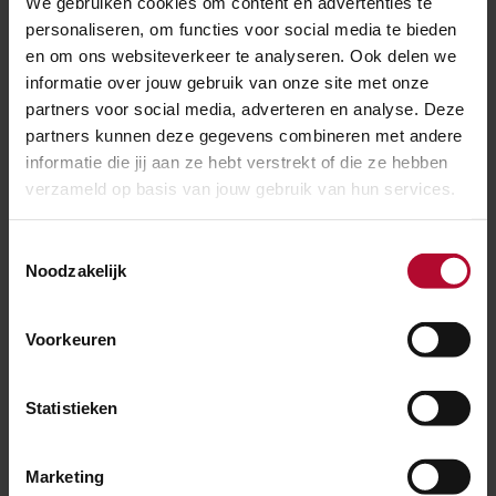
maar divers groen veel beter.
We gebruiken cookies om content en advertenties te
personaliseren, om functies voor social media te bieden
en om ons websiteverkeer te analyseren. Ook delen we
Gróót
informatie over jouw gebruik van onze site met onze
partners voor social media, adverteren en analyse. Deze
ProRail beheert maar liefst ruim 3200 hectare
partners kunnen deze gegevens combineren met andere
spoorberm. Daarmee zijn we één van de grootste
informatie die jij aan ze hebt verstrekt of die ze hebben
terreinbeheerders in Nederland. Wanneer we een
verzameld op basis van jouw gebruik van hun services.
spoorberm opnieuw in kunnen zaaien, doen we dat
met een zaadmengsel van inheemse en op de locatie
Toestemmingsselectie
Noodzakelijk
afgestemde zaden, passend in het landschap en niet
conflicterend met de spoorbelangen. We kiezen voor
laaggroeiende, meerjarige soorten. Zo zaaien we
Voorkeuren
kilometers spoorberm in, en versterken de
biodiversiteit. Wil je meer weten? Kijk
Statistieken
op:
www.prorail.nl/duurzaamheid
.
Marketing