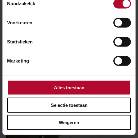
Noodzakelijk
Voorkeuren
Statistieken
Marketing
30 juli 2026
Alles toestaan
Elf dagen hinder voor reizigers tussen
Utrecht en ’s-Hertogenbosch
Selectie toestaan
Weigeren