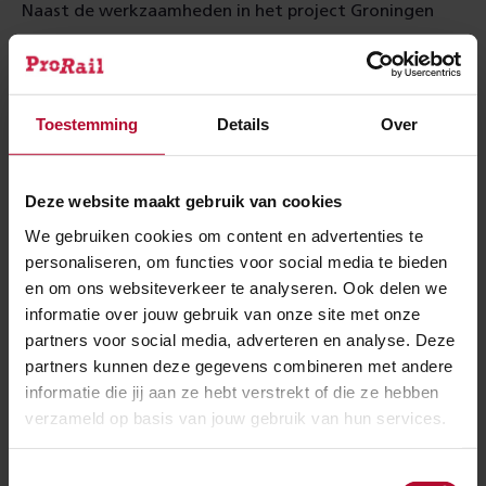
Naast de werkzaamheden in het project Groningen
Spoorzone gebeurt er nog meer op en rond het spoor
in het voorjaar. Meer informatie over alle
spoorstremmingen rond Groningen vindt u op de
Toestemming
Details
Over
website van
Groningen Bereikbaar
.
Deze website maakt gebruik van cookies
Meer over:
We gebruiken cookies om content en advertenties te
personaliseren, om functies voor social media te bieden
en om ons websiteverkeer te analyseren. Ook delen we
Werkzaamheden
Groningen Spoorzone
informatie over jouw gebruik van onze site met onze
partners voor social media, adverteren en analyse. Deze
Meer nieuws
partners kunnen deze gegevens combineren met andere
informatie die jij aan ze hebt verstrekt of die ze hebben
verzameld op basis van jouw gebruik van hun services.
Toestemmingsselectie