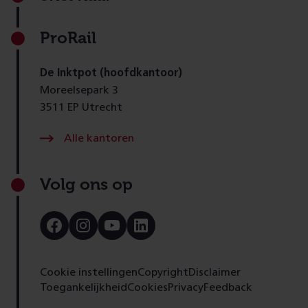
ProRail
De Inktpot (hoofdkantoor)
Moreelsepark 3
3511 EP Utrecht
Alle kantoren
Volg ons op
Bezoek
Bezoek
Bezoek
Bezoek
onze
onze
onze
onze
Facebook
Instagram
Youtube
LinkedIn
pagina
pagina
pagina
pagina
Cookie instellingen
Copyright
Disclaimer
Toegankelijkheid
Cookies
Privacy
Feedback