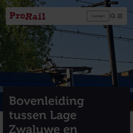
Navigatie
Homepage
Menu
Contact
ProRail
Bovenleiding
tussen Lage
Zwaluwe en