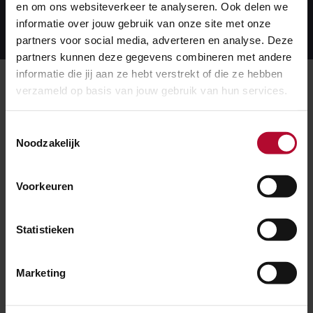
en om ons websiteverkeer te analyseren. Ook delen we
Lees meer over dit onderwerp
Lees
informatie over jouw gebruik van onze site met onze
meer
over
partners voor social media, adverteren en analyse. Deze
dit
partners kunnen deze gegevens combineren met andere
onderwerp
informatie die jij aan ze hebt verstrekt of die ze hebben
Meer over:
verzameld op basis van jouw gebruik van hun services.
Spoedwerkzaamheden
Toestemmingsselectie
Noodzakelijk
Meer nieuws
Voorkeuren
Statistieken
Marketing