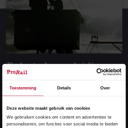
Defecte bovenleiding
Treinen krijgen hun stroom via de bovenleiding.
Toestemming
Details
Over
Stroomafnemers op het dak van de trein
transporteren de stroom naar de motor. Bij een
defect aan de bovenleiding valt de stroom op het
Deze website maakt gebruik van cookies
betreffende stuk spoor meteen uit.
We gebruiken cookies om content en advertenties te
personaliseren, om functies voor social media te bieden