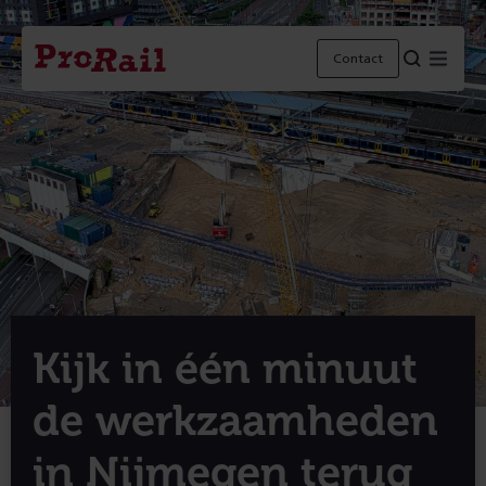
Navigatie
Homepage
Menu
Contact
ProRail
Kijk in één minuut
de werkzaamheden
in Nijmegen terug