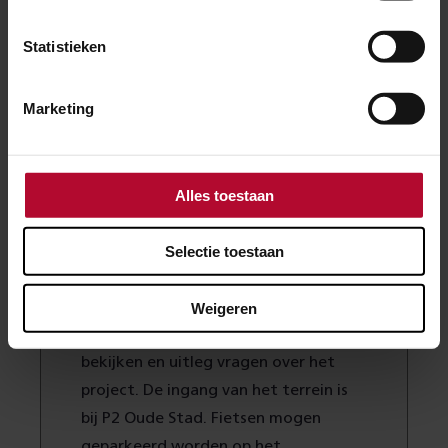
waar meer ruimte is voor treinen en voor reizigers.
Statistieken
Lees meer over dit project
.
Marketing
Dag van de bouw
Op zaterdag 20 juni openen Dura
Alles toestaan
Vermeer en ProRail de hekken van de
bouwplaats van PHS Nijmegen. Tussen
Selectie toestaan
10.00 en 14.00 uur kun je een unieke
wandeling over de bouwplaats maken,
Weigeren
de nieuwe reizigerstunnel van dichtbij
bekijken en uitleg vragen over het
project. De ingang van het terrein is
bij P2 Oude Stad. Fietsen mogen
geparkeerd worden op het