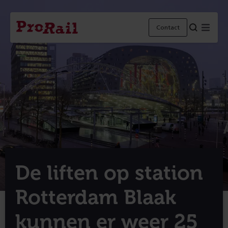
Navigatie
Homepage
Menu
Contact
ProRail
De liften op station
Rotterdam Blaak
kunnen er weer 25