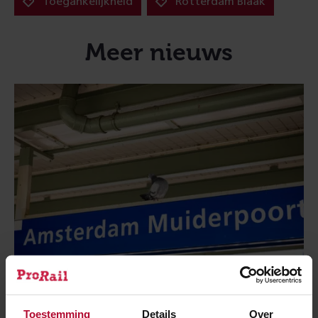
Toegankelijkheid
Rotterdam Blaak
Meer nieuws
Toestemming
Details
Over