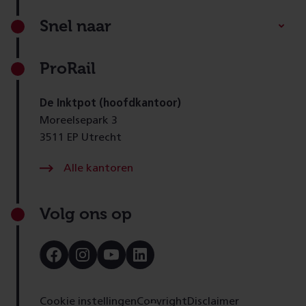
Footer
Snel naar
ProRail
De Inktpot (hoofdkantoor)
Moreelsepark 3
3511 EP Utrecht
Alle kantoren
Volg ons op
Bezoek
Bezoek
Bezoek
Bezoek
onze
onze
onze
onze
Facebook
Instagram
Youtube
LinkedIn
pagina
pagina
pagina
pagina
Cookie instellingen
Copyright
Disclaimer