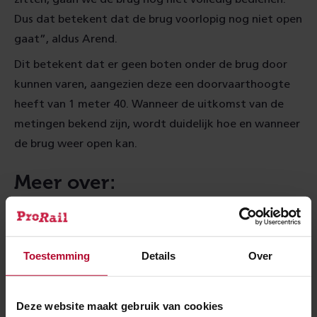
Dus dat betekent dat de brug voorlopig nog niet open
gaat”, aldus Arend.
Dit betekent dat er geen boten onder de brug door
kunnen varen, aangezien deze een doorvaarthoogte
heeft van 1 meter 40. Wanneer de uitkomst van de
metingen bekend zijn, wordt duidelijk hoe en wanneer
de brug weer open kan.
Meer over:
Onderzoek
Tunnels & bruggen
Toestemming
Details
Over
Meer nieuws
Deze website maakt gebruik van cookies