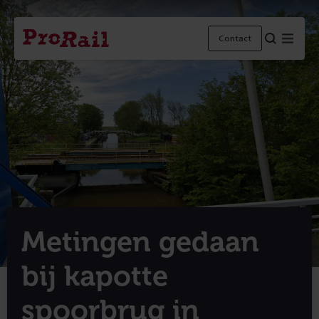
Navigatie
Homepage
Menu
Contact
ProRail
Metingen gedaan
bij kapotte
spoorbrug in