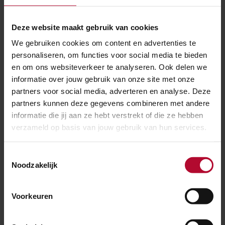
Recruitment of a new CEO
Deze website maakt gebruik van cookies
The supervisory board has started the recruitment
We gebruiken cookies om content en advertenties te
process for a new CEO through an external search
personaliseren, om functies voor social media te bieden
en om ons websiteverkeer te analyseren. Ook delen we
firm.
informatie over jouw gebruik van onze site met onze
partners voor social media, adverteren en analyse. Deze
Planning
partners kunnen deze gegevens combineren met andere
informatie die jij aan ze hebt verstrekt of die ze hebben
Together with the board of directors and the
verzameld op basis van jouw gebruik van hun services.
shareholder, the supervisory board is making every
effort to establish a full and future-proof board of
Toestemmingsselectie
directors as soon as possible.
Noodzakelijk
Meer over:
Voorkeuren
Organisatie