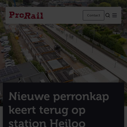
Navigatie
Homepage
Menu
Contact
ProRail
Nieuwe perronkap
keert terug op
station Heiloo