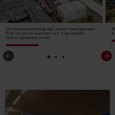
De nieuwe perronkap ligt op het naastgelegen
M
P+R-terrein te wachten tot 't op station
K
Heiloo getakeld wordt
Ga
Ga
Ga
naar
naar
naar
slide
slide
slide
1
2
3