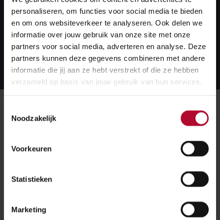
personaliseren, om functies voor social media te bieden
ProRail vervangt de oude kap door een nieuw
en om ons websiteverkeer te analyseren. Ook delen we
ontwerp dat voldoet aan de eisen van nu.
informatie over jouw gebruik van onze site met onze
partners voor social media, adverteren en analyse. Deze
Lees meer over dit project
Lees
partners kunnen deze gegevens combineren met andere
meer
informatie die jij aan ze hebt verstrekt of die ze hebben
over
dit
verzameld op basis van jouw gebruik van hun services.
project
Meer over:
Toestemmingsselectie
Noodzakelijk
Werkzaamheden
Heiloo Perronkap
Voorkeuren
Meer nieuws
Statistieken
Marketing