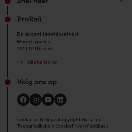
Snel naar
ProRail
De Inktpot (hoofdkantoor)
Moreelsepark 3
3511 EP Utrecht
Alle kantoren
Volg ons op
Bezoek
Bezoek
Bezoek
Bezoek
onze
onze
onze
onze
Facebook
Instagram
Youtube
LinkedIn
pagina
pagina
pagina
pagina
Cookie instellingen
Copyright
Disclaimer
Toegankelijkheid
Cookies
Privacy
Feedback