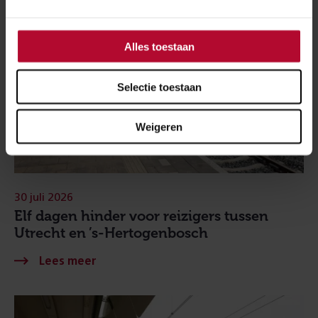
Alles toestaan
Selectie toestaan
Weigeren
30 juli 2026
Elf dagen hinder voor reizigers tussen
Utrecht en ’s-Hertogenbosch